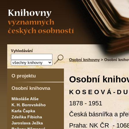
Vyhledávání
Osobní knihovny
> Osobní kniho
O projektu
Osobní kniho
Osobní knihovna
K O S E O V Á - D U
Mikoláše Alše
1878 - 1951
K. H. Borovského
Karla Čapka
Česká básnířka a pře
Zdeňka Fibicha
Jaroslava Ježka
Praha: NK ČR - 1068 