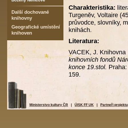
Boženy Němcové
Charakteristika:
lite
Další dochované
Turgeněv, Voltaire (45
knihovny
průvodce, slovníky, me
Geografické umístění
knihách.
knihoven
Literatura:
VACEK, J. Knihovna
knihovních fondů Nár
konce 19.stol.
Praha: 
159.
Ministerstvo kultury ČR
|
ÚISK FF UK
|
Partneři projektu