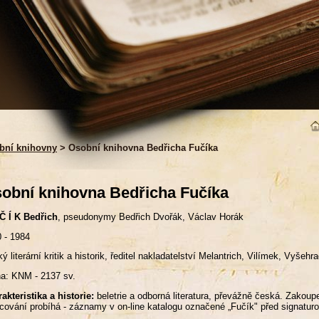
bní knihovny
> Osobní knihovna Bedřicha Fučíka
obní knihovna Bedřicha Fučíka
Č Í K Bedřich
, pseudonymy Bedřich Dvořák, Václav Horák
 - 1984
ý literární kritik a historik, ředitel nakladatelství Melantrich, Vilímek, Vyšeh
a: KNM - 2137 sv.
akteristika a historie:
beletrie a odborná literatura, převážně česká. Zakou
acování probíhá - záznamy v on-line katalogu označené „Fučík" před 