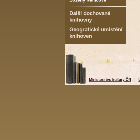
Boženy Němcové
Další dochované
knihovny
Geografické umístění
knihoven
Ministerstvo kultury ČR
|