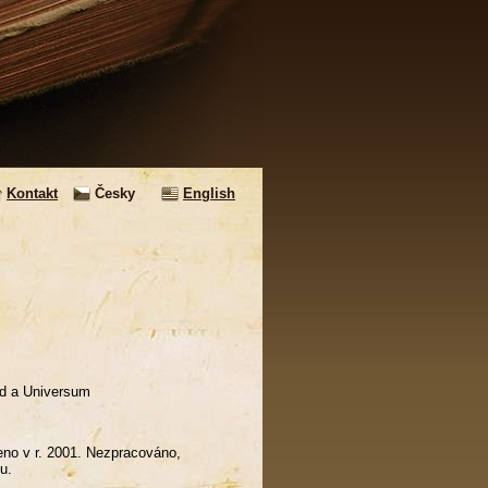
Kontakt
Česky
English
rad a Universum
peno v r. 2001. Nezpracováno,
signaturou.