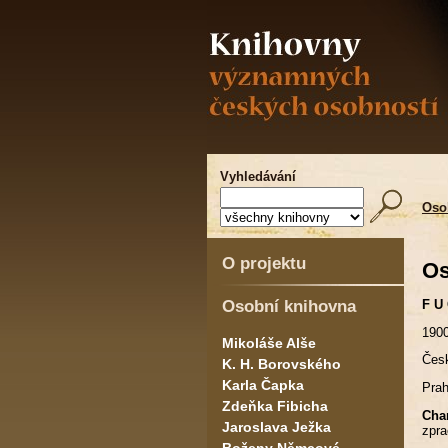
Vyhledávání
Oso
O projektu
Os
Osobní knihovna
F U 
1900
Mikoláše Alše
Česk
K. H. Borovského
Karla Čapka
Prah
Zdeňka Fibicha
Char
Jaroslava Ježka
zpr