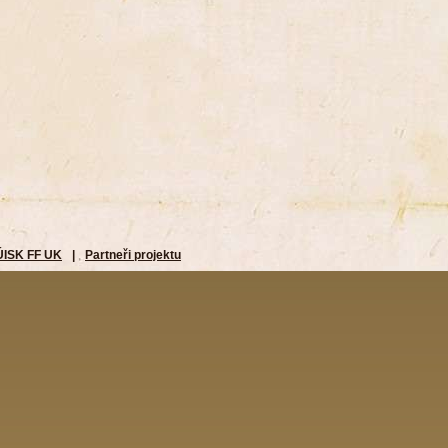
ÚISK FF UK
|
Partneři projektu