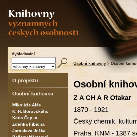
Vyhledávání
Osobní knihovny
> Osobní kniho
O projektu
Osobní kniho
Osobní knihovna
Z A CH A R Otakar
Mikoláše Alše
1870 - 1921
K. H. Borovského
Karla Čapka
Český chemik, kulturn
Zdeňka Fibicha
Jaroslava Ježka
Praha: KNM - 1387 sv