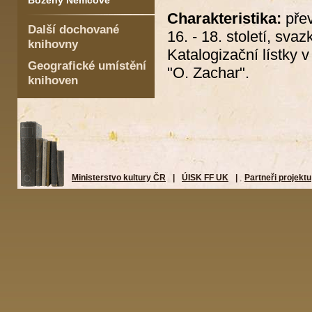
Boženy Němcové
Charakteristika:
přev
Další dochované
16. - 18. století, sv
knihovny
Katalogizační lístky
Geografické umístění
"O. Zachar".
knihoven
Ministerstvo kultury ČR
|
ÚISK FF UK
|
Partneři projektu