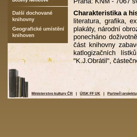
Praha: KNM - 7067 sv
Boženy Němcové
Charakteristika a his
Další dochované
knihovny
literatura, grafika, e
plakáty, národní obro
Geografické umístění
knihoven
ponecháno doživotně 
část knihovny zabav
katlogizačních lís
"K.J.Obrátil", částečn
Ministerstvo kultury ČR
|
ÚISK FF UK
|
Partneři projektu