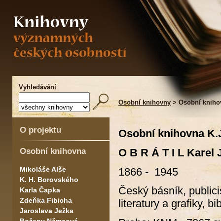
Vyhledávání
Osobní knihovny
> Osobní knihov
O projektu
Osobní knihovna K.J
Osobní knihovna
O B R Á T I L Karel 
Mikoláše Alše
1866 - 1945
K. H. Borovského
Český básník, publicis
Karla Čapka
Zdeňka Fibicha
literatury a grafiky, b
Jaroslava Ježka