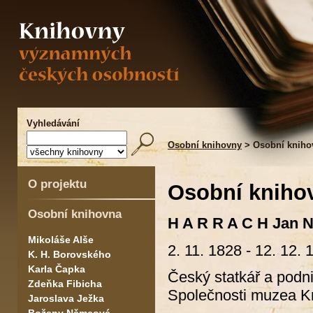
Vyhledávání
Osobní knihovny
> Osobní kniho
O projektu
Osobní kniho
Osobní knihovna
H A R R A C H Jan
Mikoláše Alše
2. 11. 1828 - 12. 12. 
K. H. Borovského
Karla Čapka
Český statkář a podnik
Zdeňka Fibicha
Společnosti muzea Kr
Jaroslava Ježka