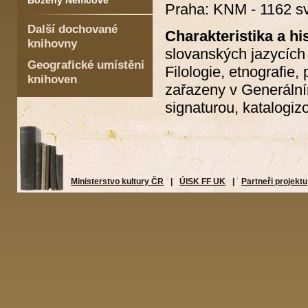
Boženy Němcové
Praha: KNM - 1162 sv
Další dochované
Charakteristika a his
knihovny
slovanských jazycích
Geografické umístění
Filologie, etnografie, 
knihoven
zařazeny v Generáln
signaturou, katalogiz
Ministerstvo kultury ČR
|
ÚISK FF UK
|
Partneři projektu