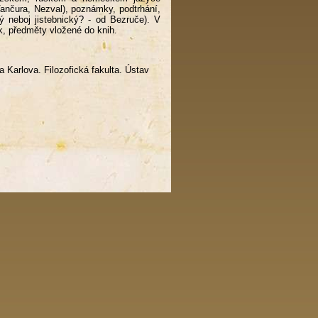
Vančura, Nezval), poznámky, podtrhání,
ý neboj jistebnický? - od Bezruče). V
, předměty vložené do knih.
a Karlova. Filozofická fakulta. Ústav