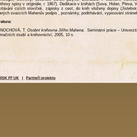
thovy spisy v originále, r. 1867). Dedikace v knihách (Sova, Holan, Pleva, 
rtávání cizích slovíček, zápisky z cest, do knih vloženy dopisy (Jistebsk
erých svazcích Mahenův podpis , poznámky, podtrhávání, vypisování stránek
ratura:
NOCHOVÁ, T.
Osobní knihovna Jiřího Mahena
. Seminární práce -- Univerzit
rmačních studií a knihovnictví, 2005, 10 s.
ÚISK FF UK
|
Partneři projektu