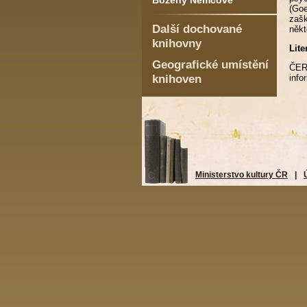
Boženy Němcové
(Goe
zašk
Další dochované
někt
knihovny
Lite
Geografické umístění
ČER
knihoven
info
Ministerstvo kultury ČR
|