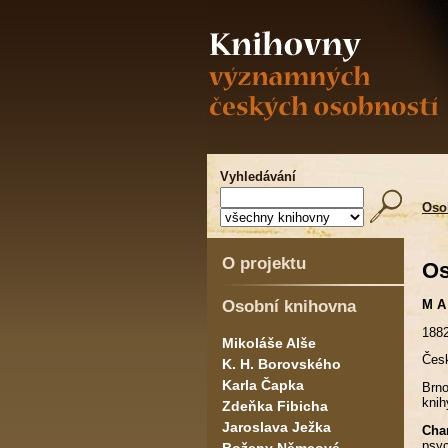
Vyhledávání
Oso
O projektu
Os
Osobní knihovna
M A 
1882
Mikoláše Alše
Česk
K. H. Borovského
Karla Čapka
Brno
knih
Zdeňka Fibicha
Jaroslava Ježka
Char
psy