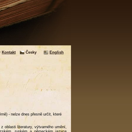
Kontakt
Česky
English
ě) - nelze dnes přesně určit, které
 z oblasti literatury, výtvarného umění,
ncouzském, ruském a německém jazyce