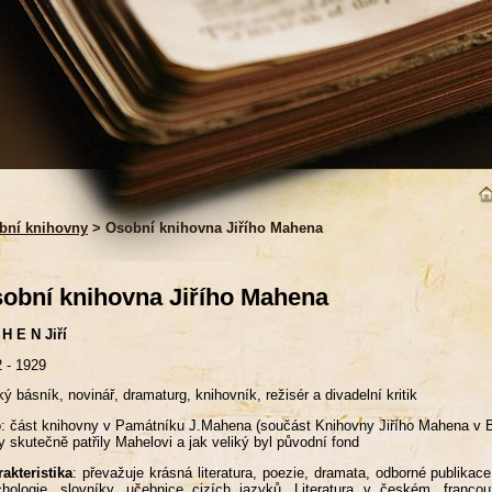
bní knihovny
> Osobní knihovna Jiřího Mahena
obní knihovna Jiřího Mahena
H E N Jiří
 - 1929
ý básník, novinář, dramaturg, knihovník, režisér a divadelní kritik
: část knihovny v Památníku J.Mahena (součást Knihovny Jiřího Mahena v Brn
y skutečně patřily Mahelovi a jak veliký byl původní fond
akteristika
: převažuje krásná literatura, poezie, dramata, odborné publikace
chologie, slovníky, učebnice cizích jazyků. Literatura v českém, fra