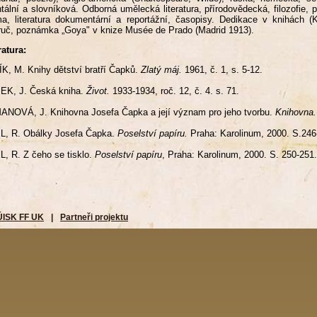
ntální a slovníková. Odborná umělecká literatura, přírodovědecká, filozofie, p
a, literatura dokumentární a reportážní, časopisy. Dedikace v knihách 
uč, poznámka „Goya" v knize Musée de Prado (Madrid 1913).
ratura:
K, M. Knihy dětství bratří Čapků.
Zlatý máj.
1961, č. 1, s. 5-12.
EK, J. Česká kniha.
Život.
1933-1934, roč. 12, č. 4. s. 71.
NOVÁ, J. Knihovna Josefa Čapka a její význam pro jeho tvorbu.
Knihovna.
L, R. Obálky Josefa Čapka.
Poselství papíru.
Praha: Karolinum, 2000. S.246
, R. Z čeho se tisklo.
Poselství papíru
, Praha: Karolinum, 2000. S. 250-251.
ÚISK FF UK
|
Partneři projektu