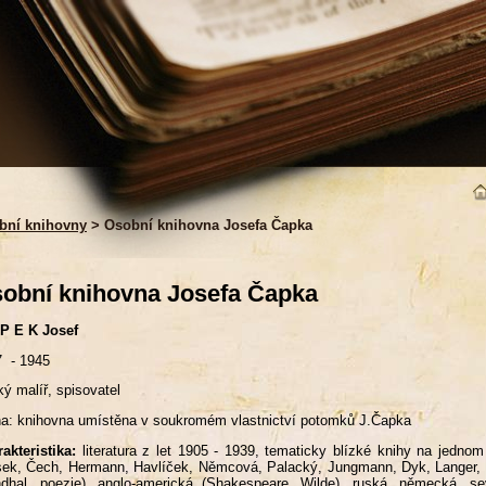
bní knihovny
> Osobní knihovna Josefa Čapka
obní knihovna Josefa Čapka
 P E K Josef
7 - 1945
ý malíř, spisovatel
a: knihovna umístěna v soukromém vlastnictví potomků J.Čapka
akteristika:
literatura z let 1905 - 1939, tematicky blízké knihy na jednom
sek, Čech, Hermann, Havlíček, Němcová, Palacký, Jungmann, Dyk, Langer, Ša
dhal, poezie), anglo-americká (Shakespeare, Wilde), ruská, německá, sev