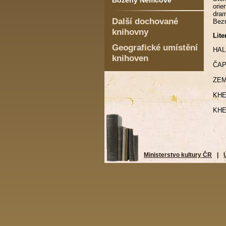
Boženy Němcové
orie
dram
Další dochované
Bezr
knihovny
Lite
Geografické umístění
HALÍ
knihoven
ČAP
ZEMA
KHE
KHEL
Ministerstvo kultury ČR
|