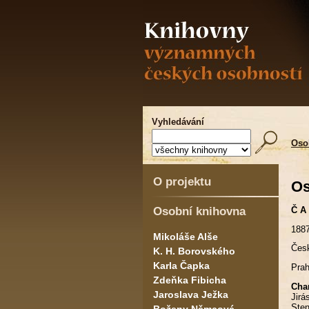
Vyhledávání
Oso
O projektu
Os
Osobní knihovna
Č A
188
Mikoláše Alše
Česk
K. H. Borovského
Karla Čapka
Prah
Zdeňka Fibicha
Char
Jaroslava Ježka
Jirá
Sten