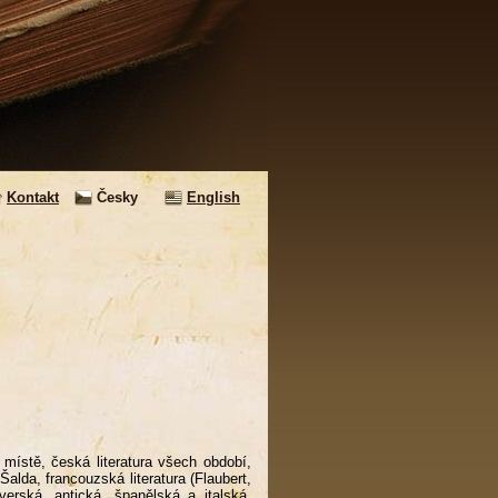
Kontakt
Česky
English
 místě, česká literatura všech období,
lda, francouzská literatura (Flaubert,
erská, antická, španělská a italská,