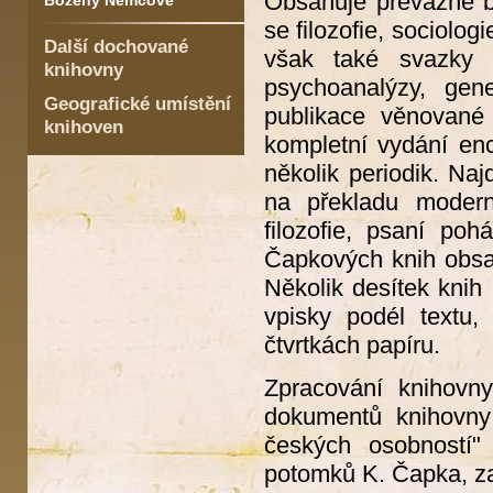
Obsahuje převážně bel
Boženy Němcové
se filozofie, sociologi
Další dochované
však také svazky tý
knihovny
psychoanalýzy, gene
Geografické umístění
publikace věnované
knihoven
kompletní vydání enc
několik periodik. Naj
na překladu moderní
filozofie, psaní po
Čapkových knih obsah
Několik desítek knih
vpisky podél textu,
čtvrtkách papíru.
Zpracování knihovny
dokumentů knihovny
českých osobností
potomků K. Čapka, za 