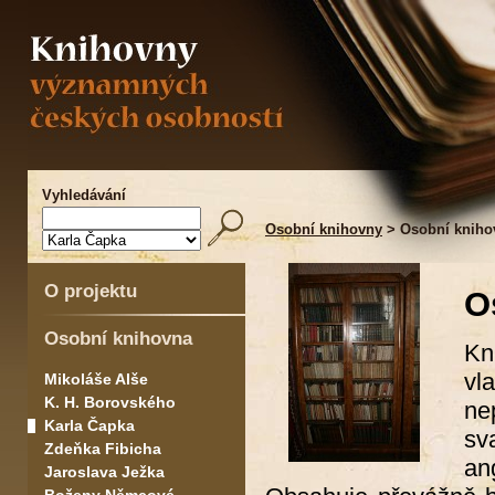
Vyhledávání
Osobní knihovny
> Osobní kniho
O projektu
O
Osobní knihovna
Kn
vl
Mikoláše Alše
K. H. Borovského
ne
Karla Čapka
sv
Zdeňka Fibicha
an
Jaroslava Ježka