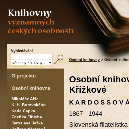
Vyhledávání
Osobní knihovny
> Osobní kniho
O projektu
Osobní kniho
Křížkové
Osobní knihovna
Mikoláše Alše
K A R D O S S O V Á
K. H. Borovského
Karla Čapka
1867 - 1944
Zdeňka Fibicha
Jaroslava Ježka
Slovenská filatelistka