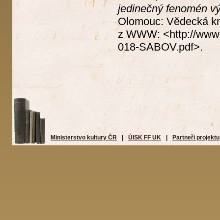
jedinečný fenomén vý
Olomouc: Vědecká kni
z WWW: <http://www.v
018-SABOV.pdf>.
Ministerstvo kultury ČR
|
ÚISK FF UK
|
Partneři projektu