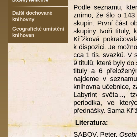
Boženy Němcové
Podle seznamu, kter
Další dochované
znímo, že šlo o 143 
knihovny
skupin. První část ob
Geografické umístění
skupiny tvoří tituly
knihoven
Křížková pokračoval
k dispozici. Je možn
cca 1 tis. svazků. V
9 titulů, které byly 
tituly a 6 přeložený
najdeme v seznamu 
knihovna učebnice, 
Labyrint světa..., t
periodika, ve který
přednášky. Sama Křížk
Literatura:
SABOV, Peter.
Osobn