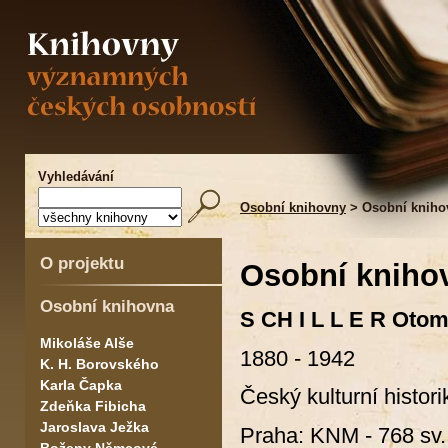
Vyhledávání
Osobní knihovny
> Osobní knihov
O projektu
Osobní knihov
Osobní knihovna
S CH I L L E R Oto
Mikoláše Alše
1880 - 1942
K. H. Borovského
Karla Čapka
Český kulturní histor
Zdeňka Fibicha
Jaroslava Ježka
Praha: KNM - 768 sv.