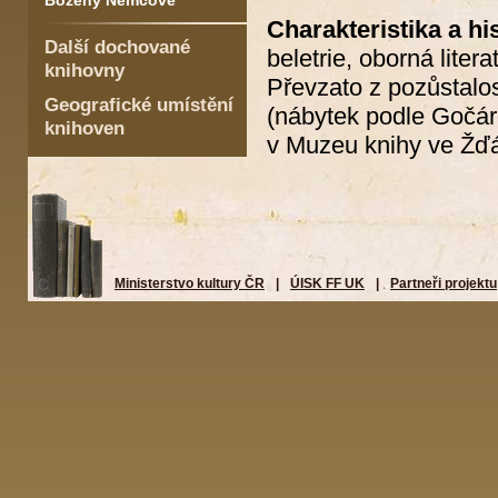
Boženy Němcové
Charakteristika a hi
Další dochované
beletrie, oborná litera
knihovny
Převzato z pozůstalo
Geografické umístění
(nábytek podle Gočár
knihoven
v Muzeu knihy ve Žď
Ministerstvo kultury ČR
|
ÚISK FF UK
|
Partneři projektu