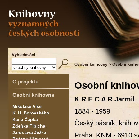
Vyhledávání
Osobní knihovny
> Osobní knihov
O projektu
Osobní knihov
Osobní knihovna
K R E C A R Jarmil
Mikoláše Alše
1884 - 1959
K. H. Borovského
Karla Čapka
Český básník, knihovn
Zdeňka Fibicha
Jaroslava Ježka
Praha: KNM - 6910 sv