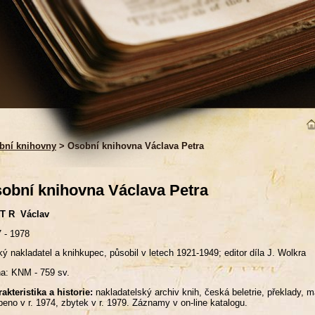
bní knihovny
> Osobní knihovna Václava Petra
obní knihovna Václava Petra
 T R Václav
 - 1978
ý nakladatel a knihkupec, působil v letech 1921-1949; editor díla J. Wolkra
a: KNM - 759 sv.
akteristika a historie:
nakladatelský archiv knih, česká beletrie, překlady, 
eno v r. 1974, zbytek v r. 1979. Záznamy v on-line katalogu.