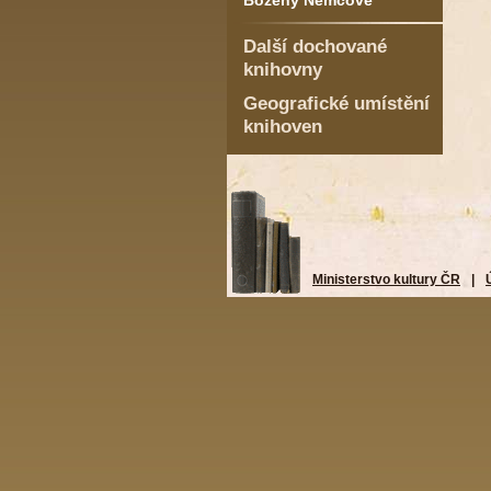
Boženy Němcové
Další dochované
knihovny
Geografické umístění
knihoven
Ministerstvo kultury ČR
|