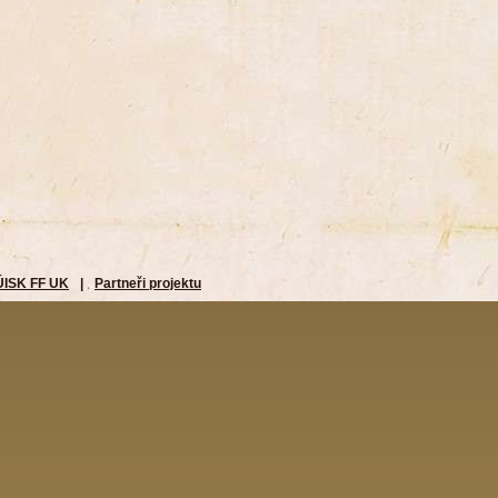
ÚISK FF UK
|
Partneři projektu