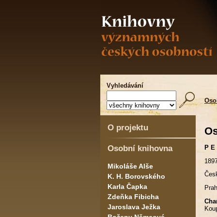
Vyhledávání
Oso
O projektu
Os
Osobní knihovna
P E
1897
Mikoláše Alše
Česk
K. H. Borovského
Karla Čapka
Prah
Zdeňka Fibicha
Char
Jaroslava Ježka
Koup