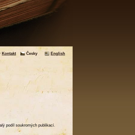
Kontakt
Česky
English
malý podíl soukromých publikací.