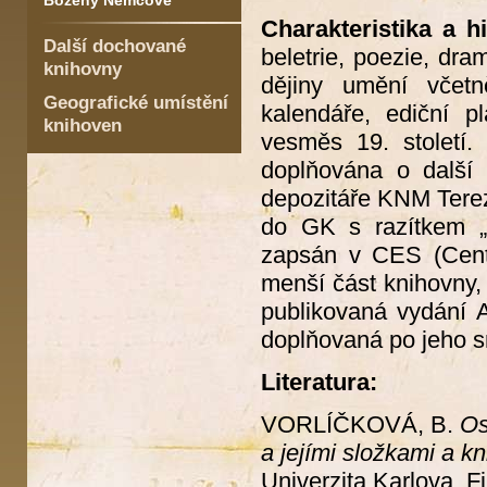
Boženy Němcové
Charakteristika a hi
Další dochované
beletrie, poezie, dram
knihovny
dějiny umění včetn
Geografické umístění
kalendáře, ediční pl
knihoven
vesměs 19. století.
doplňována o další 
depozitáře KNM Terezí
do GK s razítkem „
zapsán v CES (Cent
menší část knihovny,
publikovaná vydání A
doplňovaná po jeho sm
Literatura:
VORLÍČKOVÁ, B.
Os
a jejími složkami a kn
Univerzita Karlova. Fi