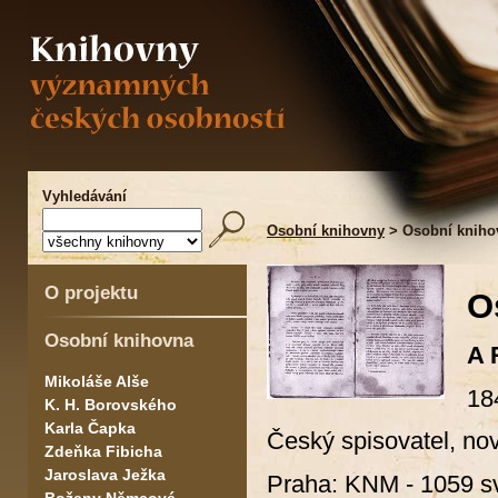
Vyhledávání
Osobní knihovny
> Osobní kniho
O projektu
O
Osobní knihovna
A 
Mikoláše Alše
18
K. H. Borovského
Karla Čapka
Český spisovatel, nov
Zdeňka Fibicha
Jaroslava Ježka
Praha: KNM - 1059 sv