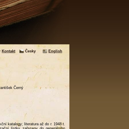
Kontakt
Česky
English
rantišek Černý
ní katalogy; literatura až do r. 1948 t.
izační lístky zařazeny do generálního