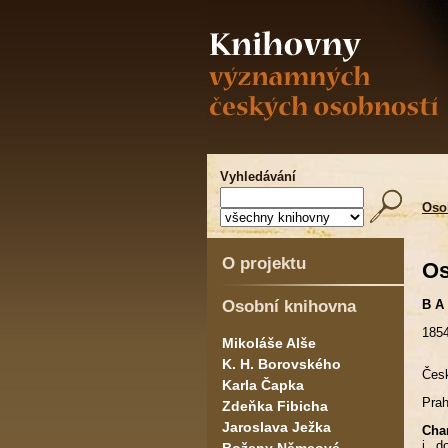
Vyhledávání
Oso
O projektu
Os
Osobní knihovna
B A 
1854
Mikoláše Alše
K. H. Borovského
Česk
Karla Čapka
Prah
Zdeňka Fibicha
Jaroslava Ježka
Char
j. d