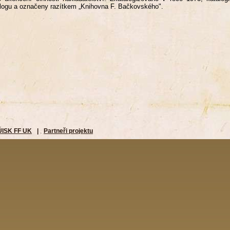
logu a označeny razítkem „Knihovna F. Bačkovského".
ÚISK FF UK
|
Partneři projektu