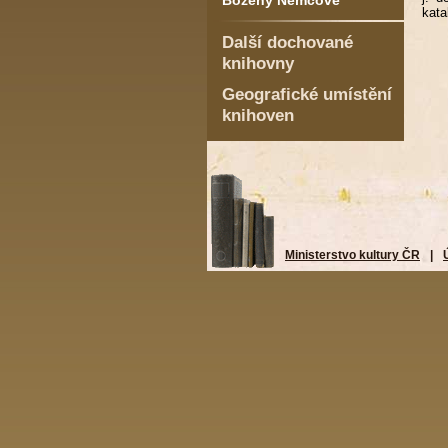
Boženy Němcové
kata
Další dochované
knihovny
Geografické umístění
knihoven
Ministerstvo kultury ČR
|