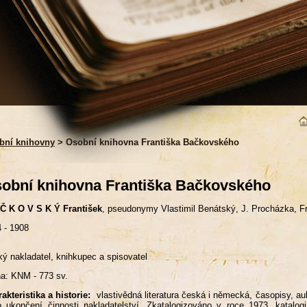
bní knihovny
> Osobní knihovna Františka Bačkovského
obní knihovna Františka Bačkovského
Č K O V S K Ý František
, pseudonymy Vlastimil Benátský, J. Procházka, F
 - 1908
ý nakladatel, knihkupec a spisovatel
a: KNM - 773 sv.
akteristika a historie:
vlastivědná literatura česká i německá, časopisy, aukč
o ukončení činnosti nakladatelství. Zkatalogizováno v roce 1973, katalog