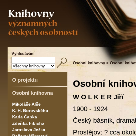
Vyhledávání
Osobní knihovny
> Osobní knihov
O projektu
Osobní knihov
Osobní knihovna
W O L K E R Jiří
Mikoláše Alše
1900 - 1924
K. H. Borovského
Karla Čapka
Český básník, dramati
Zdeňka Fibicha
Jaroslava Ježka
Prostějov: ? cca okol