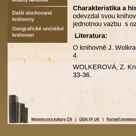
Boženy Němcové
Charakteristika a his
Další dochované
odevzdal svou knihovn
knihovny
jednotnou vazbu s o
Geografické umístění
Literatura:
knihoven
O knihovně J. Wolkra
4.
WOLKEROVÁ, Z. Knih
33-36.
Ministerstvo kultury ČR
|
ÚISK FF UK
|
Partneři projektu