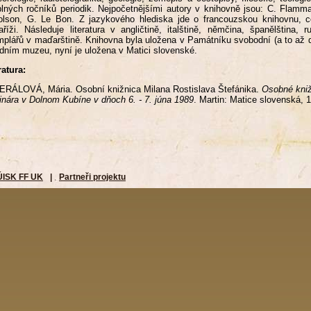
lných ročníků periodik. Nejpočetnějšími autory v knihovně jsou: C. Flammar
olson, G. Le Bon. Z jazykového hlediska jde o francouzskou knihovnu, 
říži. Následuje literatura v angličtině, italštině, němčina, španělština, r
plářů v maďarštině. Knihovna byla uložena v Památníku svobodní (a to až
dním muzeu, nyní je uložena v Matici slovenské.
ratura:
RÁLOVÁ, Mária. Osobní knižnica Milana Rostislava Štefánika.
Osobné kniž
nára v Dolnom Kubíne v dňoch 6. - 7. júna 1989
. Martin: Matice slovenská, 1
ÚISK FF UK
|
Partneři projektu