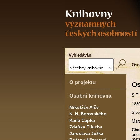
Vyhledávání
Oso
O projektu
Os
Osobní knihovna
Š T 
1880
Mikoláše Alše
Slov
K. H. Borovského
Karla Čapka
Mart
Zdeňka Fibicha
Char
Jaroslava Ježka
orie
mete