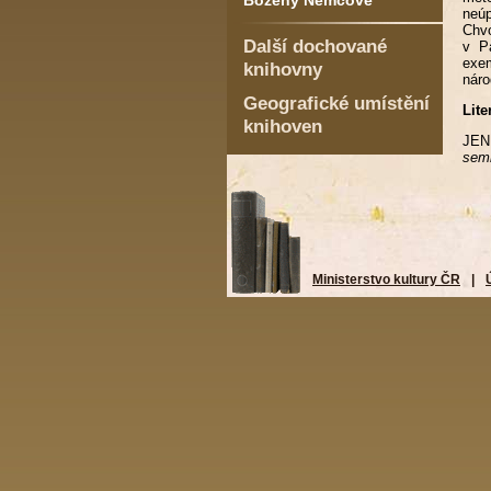
Boženy Němcové
neúp
Chv
Další dochované
v Pa
exem
knihovny
náro
Geografické umístění
Lite
knihoven
JENE
semi
Ministerstvo kultury ČR
|