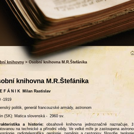
bní knihovny
> Osobní knihovna M.R.Štefánika
obní knihovna M.R.Štefánika
E F Á N I K Milan Rastislav
 -1919
enský politik, generál francouzské armády, astronom
in (SK): Matica slovenská - 2960 sv.
akteristika a historie:
obsahově knihovna jednoznačně naznačuje, ž
ntovanou na technické a přírodní vědy. Ve velké míře je zastoupena astronom
orologie, radiotelegrafika, geologie, zeměpis a cestopisy, filosofie, teolog