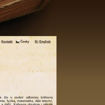
Kontakt
Česky
English
e šlo o osobní odbornou knihovnu
ie, fyzika, matematika, dále letectví,
ie a další. Knihovna obsahuje i několik