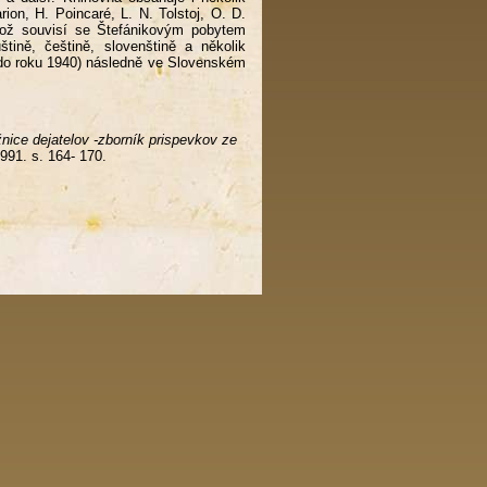
ion, H. Poincaré, L. N. Tolstoj, O. D.
což souvisí se Štefánikovým pobytem
uštině, češtině, slovenštině a několik
 do roku 1940) následně ve Slovenském
nice dejatelov -zborník prispevkov ze
991. s. 164- 170.