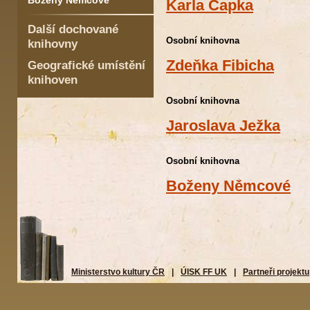
Boženy Němcové
Karla Čapka
Další dochované
Osobní knihovna
knihovny
Zdeňka Fibicha
Geografické umístění
knihoven
Osobní knihovna
Jaroslava Ježka
Osobní knihovna
Boženy Němcové
Ministerstvo kultury ČR
|
ÚISK FF UK
|
Partneři projektu