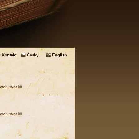
Kontakt
Česky
English
ných svazků
ných svazků