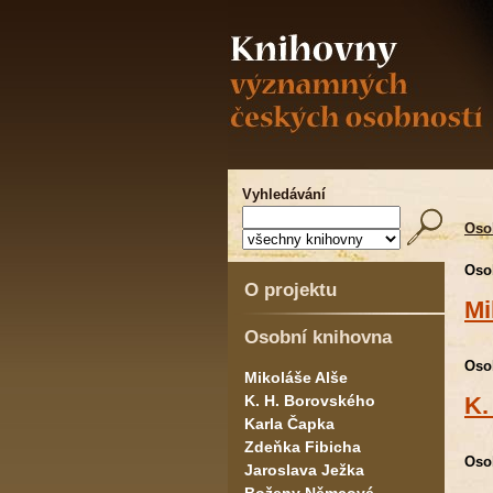
Vyhledávání
Oso
Oso
O projektu
Mi
Osobní knihovna
Oso
Mikoláše Alše
K. H. Borovského
K.
Karla Čapka
Zdeňka Fibicha
Oso
Jaroslava Ježka