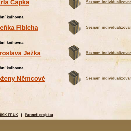
rla Čapka
Seznam individualizova
bní knihovna
eňka Fibicha
Seznam individualizova
bní knihovna
roslava Ježka
Seznam individualizova
bní knihovna
ženy Němcové
Seznam individualizova
ÚISK FF UK
|
Partneři projektu