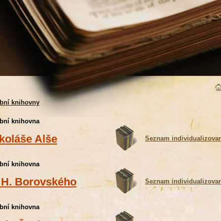
bní knihovny
bní knihovna
koláše Alše
Seznam individualizova
bní knihovna
 H. Borovského
Seznam individualizova
bní knihovna