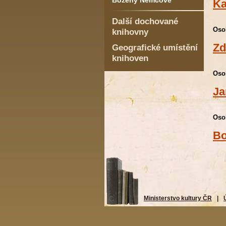
Boženy Němcové
Ka
Další dochované
Oso
knihovny
Zd
Geografické umístění
knihoven
Oso
Ja
Oso
Bo
Ministerstvo kultury ČR
|