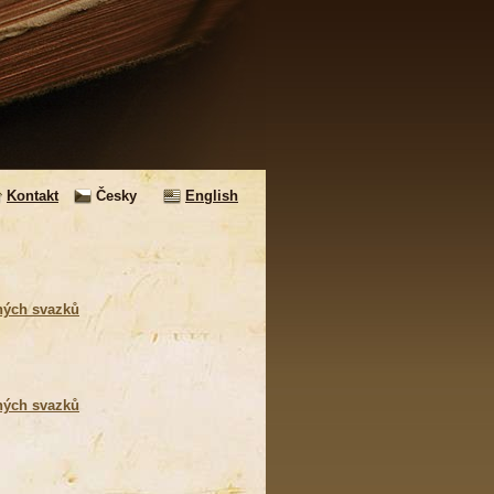
Kontakt
Česky
English
ných svazků
ných svazků