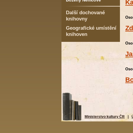
Boženy Němcové
Ka
Další dochované
Oso
knihovny
Zd
Geografické umístění
knihoven
Oso
Ja
Oso
Bo
Ministerstvo kultury ČR
|