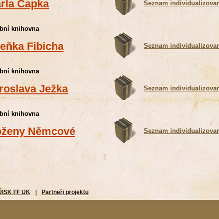
rla Čapka
Seznam individualizova
bní knihovna
eňka Fibicha
Seznam individualizova
bní knihovna
roslava Ježka
Seznam individualizova
bní knihovna
ženy Němcové
Seznam individualizova
ÚISK FF UK
|
Partneři projektu