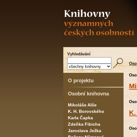
Vyhledávání
Oso
Oso
O projektu
Mi
Osobní knihovna
Oso
Mikoláše Alše
K. H. Borovského
K.
Karla Čapka
Zdeňka Fibicha
Oso
Jaroslava Ježka