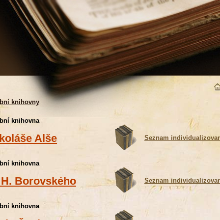
bní knihovny
bní knihovna
koláše Alše
Seznam individualizova
bní knihovna
 H. Borovského
Seznam individualizova
bní knihovna