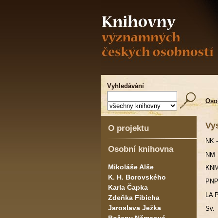
Vyhledávání
Oso
Vy
O projektu
NK -
Osobní knihovna
NM 
Mikoláše Alše
KNM
K. H. Borovského
PNP 
Karla Čapka
LA P
Zdeňka Fibicha
Jaroslava Ježka
Sv. 