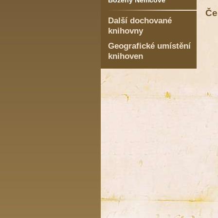
Boženy Němcové
Če
Další dochované
knihovny
Geografické umístění
knihoven