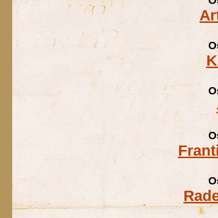
O
Ar
O
K
O
O
Frant
O
Rade