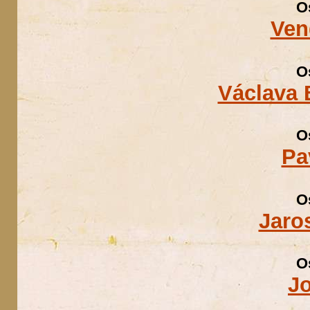
O
Ven
O
Václava
O
Pa
O
Jaro
O
J