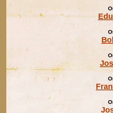
O
Edu
O
Bo
O
Jos
O
Fran
O
Jo