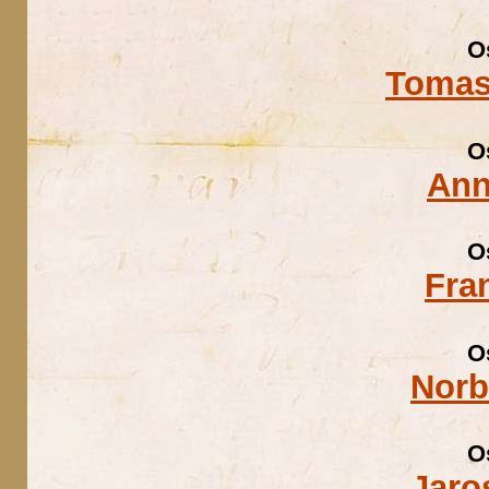
O
Tomas
O
Ann
O
Fra
O
Norb
O
Jaro