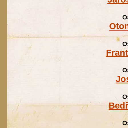
O
Otom
O
Fran
O
Jo
O
Bedř
O