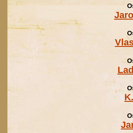
O
Jaro
O
Vlas
O
Lad
O
K
O
Ja