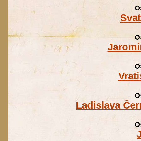
O
Sva
O
Jaromí
O
Vrat
O
Ladislava Če
O