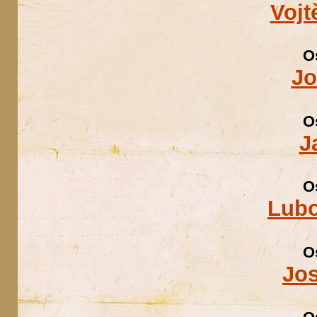
Vojt
O
Jo
O
J
O
Lubo
O
Jo