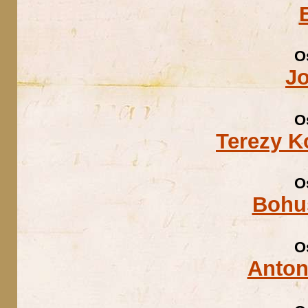
O
J
O
Terezy K
O
Bohu
O
Anton