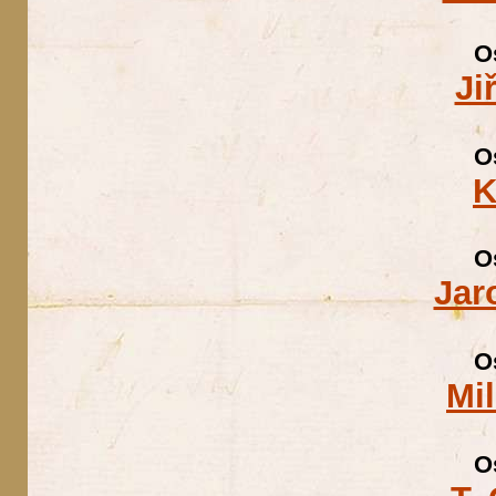
O
Ji
O
K
O
Jar
O
Mi
O