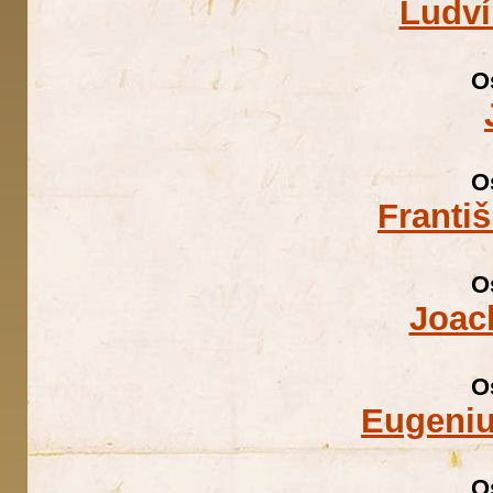
Ludví
O
O
Franti
O
Joac
O
Eugeniu
O