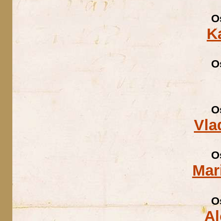
O
K
O
O
Vla
O
Mar
O
Al