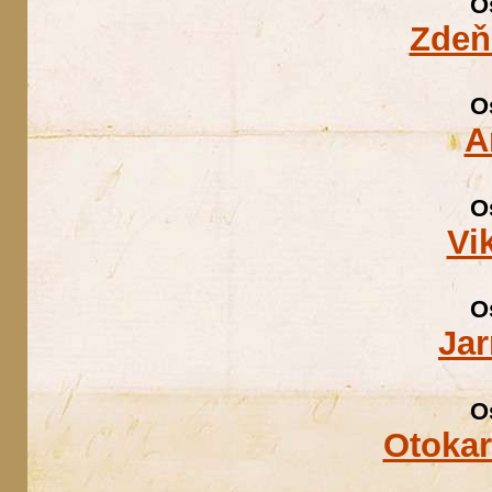
O
Zdeň
O
A
O
Vi
O
Jar
O
Otokar