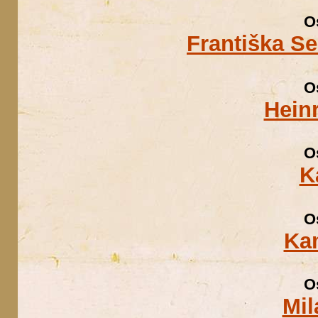
O
Františka S
O
Hein
O
K
O
Kam
O
Mil