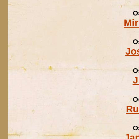
O
Mir
O
Jo
O
J
O
Ru
O
Ja