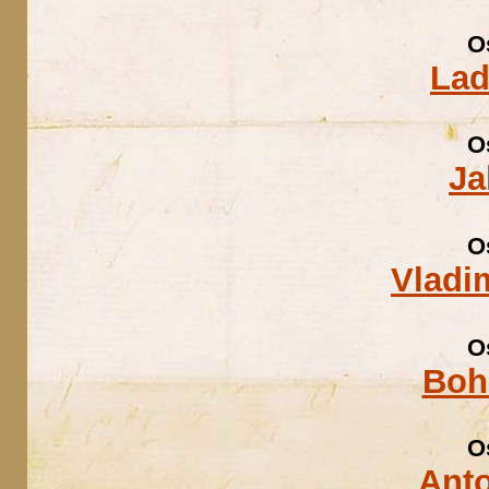
O
Lad
O
Ja
O
Vladi
O
Boh
O
Ant