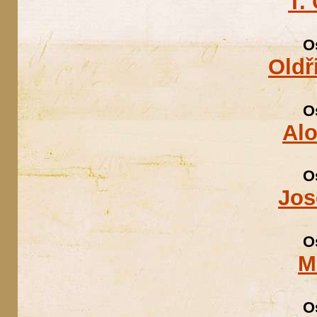
T.
O
Oldř
O
Alo
O
Jos
O
M
O