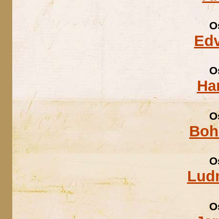
O
Edv
O
Ha
O
Boh
O
Ludm
O