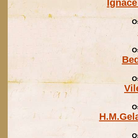
Ignáce
O
O
Bed
O
Vi
O
H.M.Gel
O