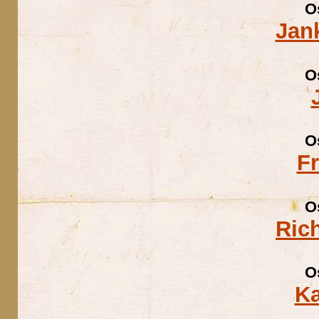
O
Jan
O
O
F
O
Ric
O
Ka