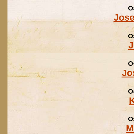
O
Jose
O
J
O
Jo
O
K
O
M