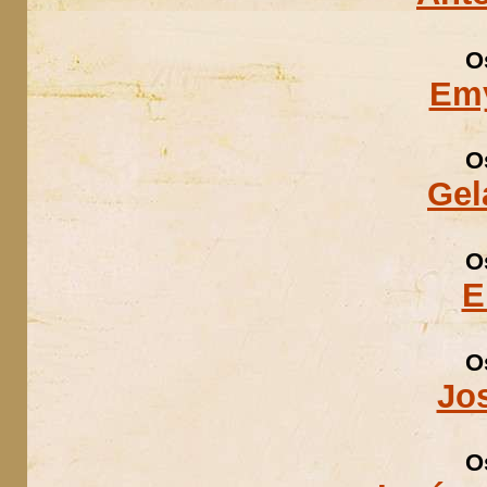
O
Emy
O
Gel
O
E
O
Jos
O