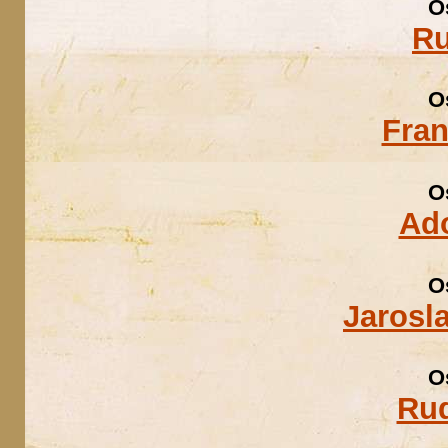
O
Ru
O
Fran
O
Ad
O
Jarosl
O
Rud