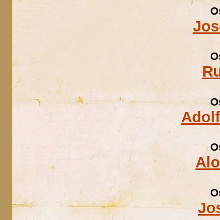
O
Jos
O
Ru
O
Adolf
O
Al
O
Jo