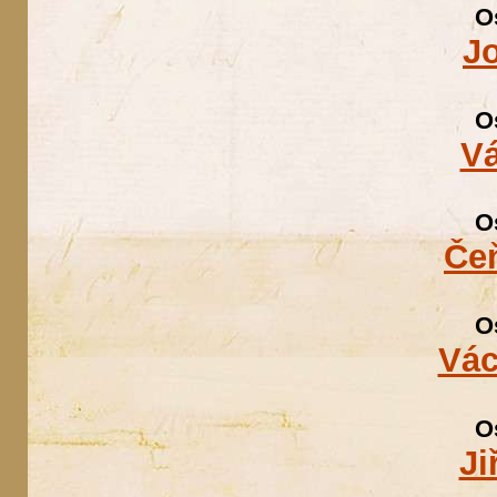
O
Jo
O
Vá
O
Če
O
Vác
O
Ji