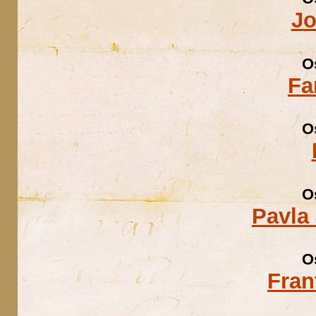
Jo
O
Fa
O
O
Pavla 
O
Fran