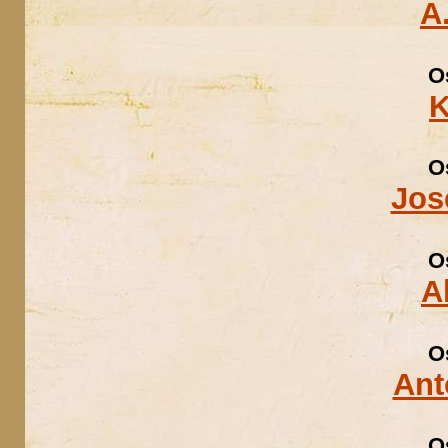
A
O
K
O
Jos
O
A
O
Ant
O