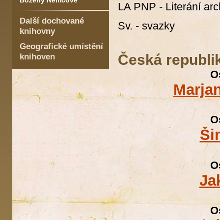
Boženy Němcové
LA PNP - Literání ar
Další dochované
Sv. - svazky
knihovny
Geografické umístění
Česká republi
knihoven
O
Marja
O
Ši
O
Ja
O