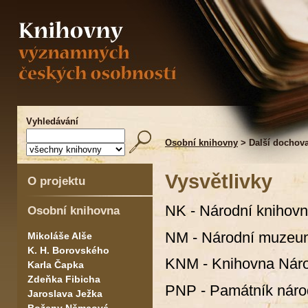
Vyhledávání
Osobní knihovny
> Další dochov
Vysvětlivky
O projektu
NK - Národní knihov
Osobní knihovna
NM - Národní muzeu
Mikoláše Alše
K. H. Borovského
KNM - Knihovna Nár
Karla Čapka
Zdeňka Fibicha
PNP - Památník národ
Jaroslava Ježka