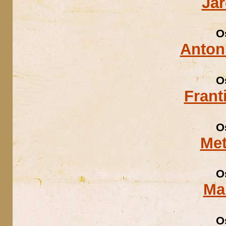
Ja
O
Anton
O
Frant
O
Met
O
Ma
O