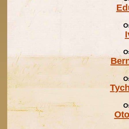
Ed
O
O
Ber
O
Tyc
O
Oto