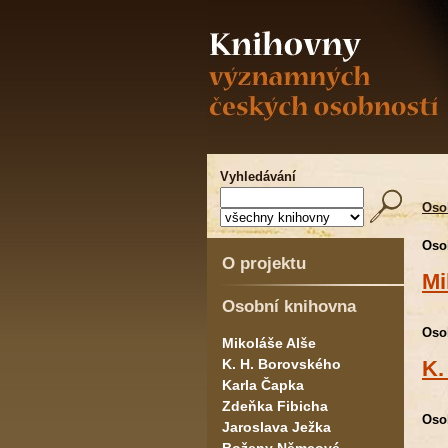
Vyhledávání
Oso
Oso
O projektu
Mi
Osobní knihovna
Oso
Mikoláše Alše
K. H. Borovského
K.
Karla Čapka
Zdeňka Fibicha
Oso
Jaroslava Ježka