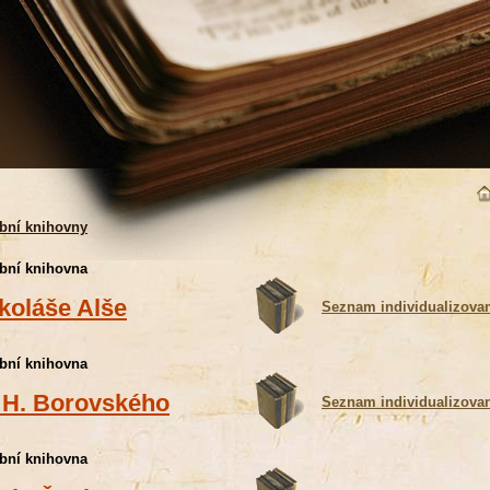
bní knihovny
bní knihovna
koláše Alše
Seznam individualizova
bní knihovna
 H. Borovského
Seznam individualizova
bní knihovna