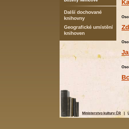
Boženy Němcové
Ka
Další dochované
Oso
knihovny
Zd
Geografické umístění
knihoven
Oso
Ja
Oso
Bo
Ministerstvo kultury ČR
|