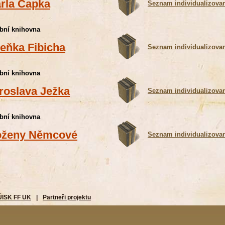
rla Čapka
Seznam individualizova
bní knihovna
eňka Fibicha
Seznam individualizova
bní knihovna
roslava Ježka
Seznam individualizova
bní knihovna
ženy Němcové
Seznam individualizova
ÚISK FF UK
|
Partneři projektu