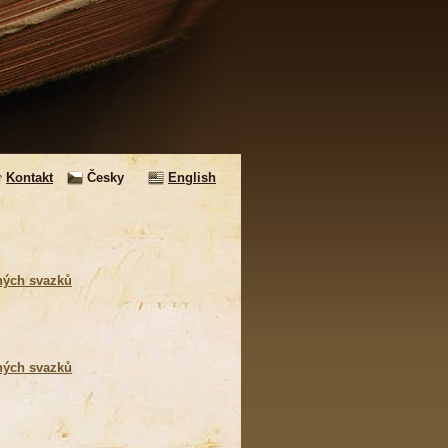
Kontakt
Česky
English
ných svazků
ných svazků