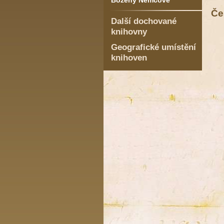
Boženy Němcové
Če
Další dochované
knihovny
Geografické umístění
knihoven