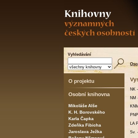
Vyhledávání
Oso
Vy
O projektu
NK -
Osobní knihovna
NM 
Mikoláše Alše
KNM
K. H. Borovského
PNP 
Karla Čapka
LA P
Zdeňka Fibicha
Jaroslava Ježka
Sv. 