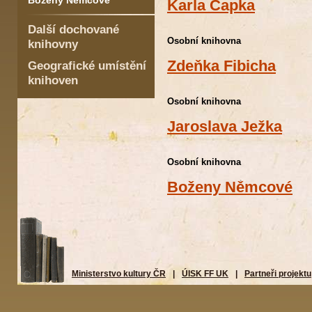
Boženy Němcové
Karla Čapka
Další dochované
Osobní knihovna
knihovny
Zdeňka Fibicha
Geografické umístění
knihoven
Osobní knihovna
Jaroslava Ježka
Osobní knihovna
Boženy Němcové
Ministerstvo kultury ČR
|
ÚISK FF UK
|
Partneři projektu