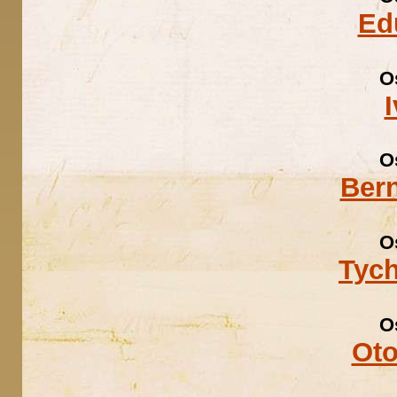
Ed
O
O
Ber
O
Tyc
O
Oto