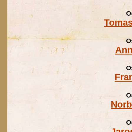
O
Tomas
O
Ann
O
Fra
O
Norb
O
Jaro