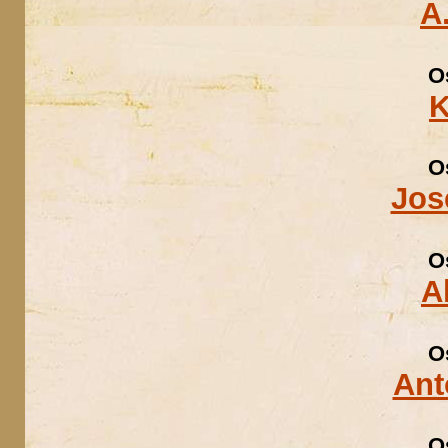
A
O
K
O
Jos
O
A
O
Ant
O