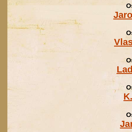
O
Jaro
O
Vlas
O
Lad
O
K
O
Ja