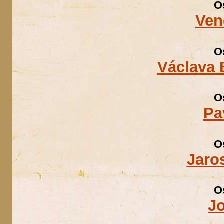
O
Ven
O
Václava
O
Pa
O
Jaro
O
J