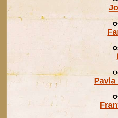
Jo
O
Fa
O
O
Pavla 
O
Fran