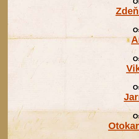
O
Zdeň
O
A
O
Vi
O
Jar
O
Otokar