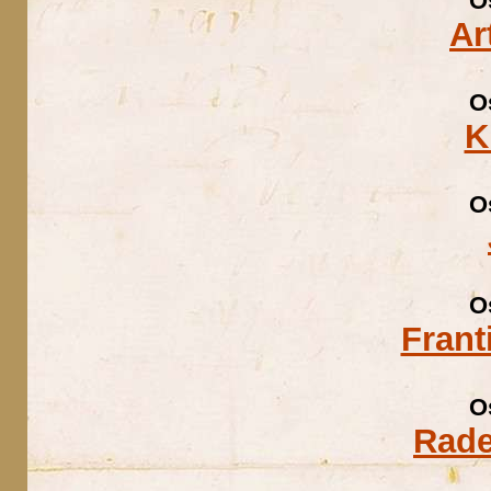
O
Ar
O
K
O
O
Frant
O
Rade