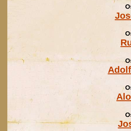
O
Jos
O
Ru
O
Adolf
O
Al
O
Jo