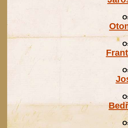
O
Otom
O
Fran
O
Jo
O
Bedř
O