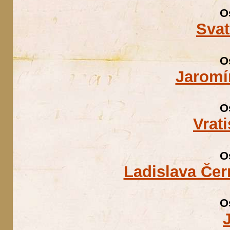
O
Sva
O
Jaromí
O
Vrat
O
Ladislava Če
O