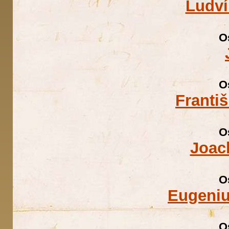
Ludví
O
O
Franti
O
Joac
O
Eugeniu
O