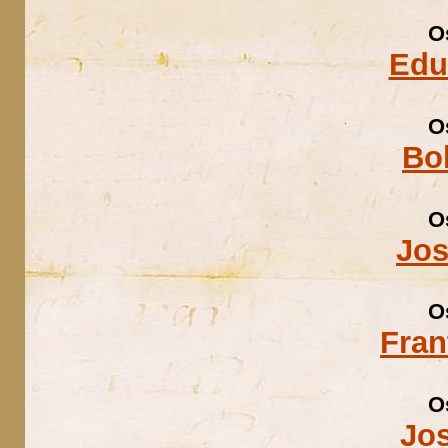
O
Edu
O
Bo
O
Jos
O
Fran
O
Jo