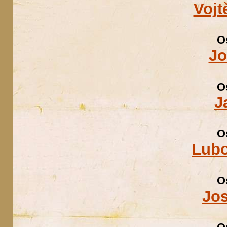
Vojt
O
Jo
O
J
O
Lubo
O
Jo