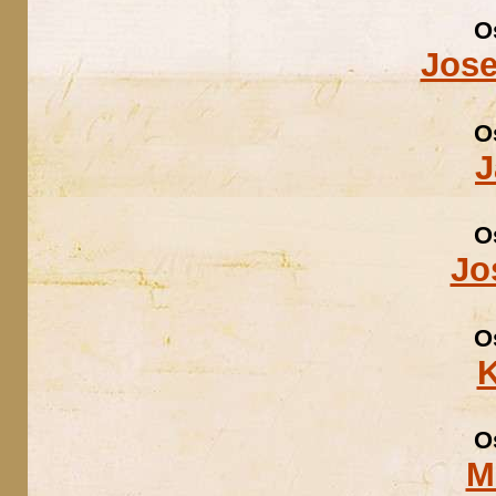
O
Jose
O
J
O
Jo
O
K
O
M