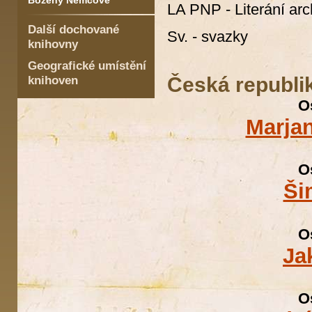
Boženy Němcové
LA PNP - Literání ar
Další dochované
Sv. - svazky
knihovny
Geografické umístění
Česká republi
knihoven
O
Marja
O
Ši
O
Ja
O