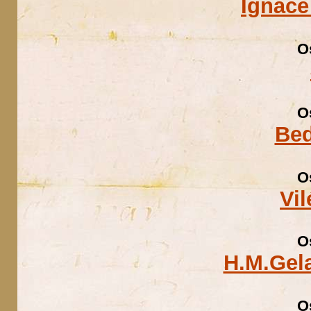
Ignáce
O
O
Bed
O
Vi
O
H.M.Gel
O