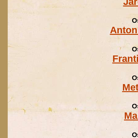
Ja
O
Anton
O
Frant
O
Met
O
Ma
O