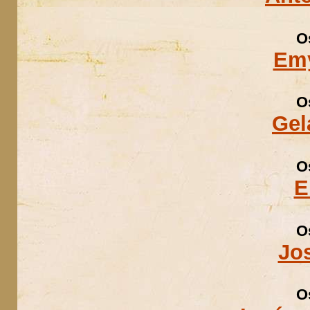
O
Emy
O
Gel
O
E
O
Jos
O