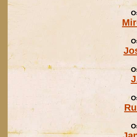
O
Mir
O
Jo
O
J
O
Ru
O
Ja