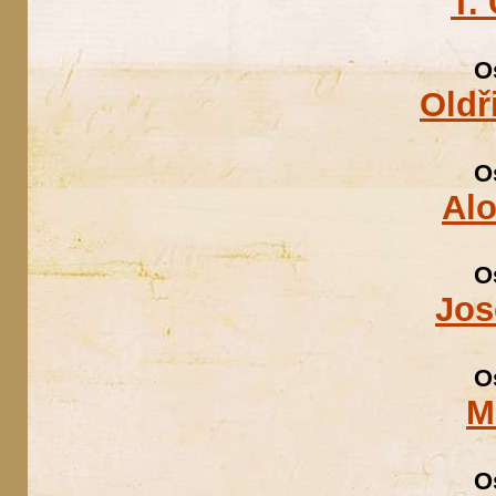
T.
O
Oldř
O
Alo
O
Jos
O
M
O