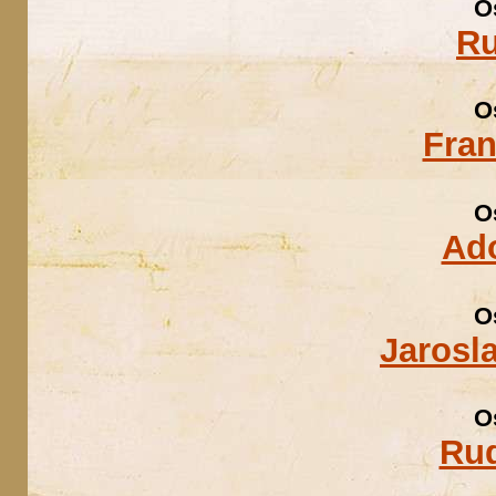
O
Ru
O
Fran
O
Ad
O
Jarosl
O
Rud