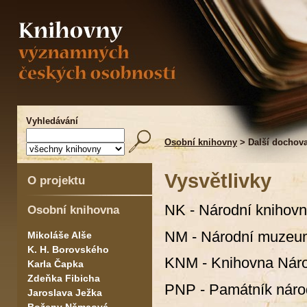
Vyhledávání
Osobní knihovny
> Další dochov
Vysvětlivky
O projektu
NK - Národní knihov
Osobní knihovna
NM - Národní muzeu
Mikoláše Alše
K. H. Borovského
KNM - Knihovna Nár
Karla Čapka
Zdeňka Fibicha
PNP - Památník národ
Jaroslava Ježka