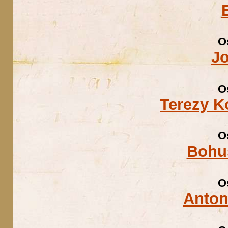
O
J
O
Terezy K
O
Bohu
O
Anton