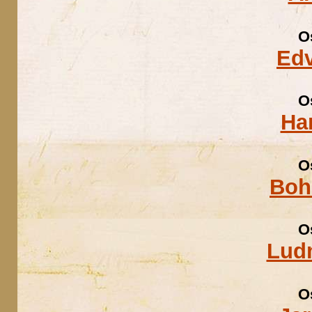
O
Edv
O
Ha
O
Boh
O
Ludm
O