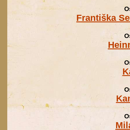
O
Františka S
O
Hein
O
K
O
Kam
O
Mil