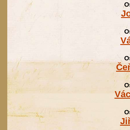
O
Jo
O
Vá
O
Če
O
Vác
O
Ji