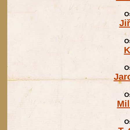
O
Ji
O
K
O
Jar
O
Mi
O