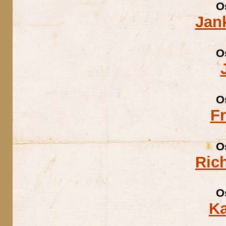
O
Jan
O
O
F
O
Ric
O
Ka