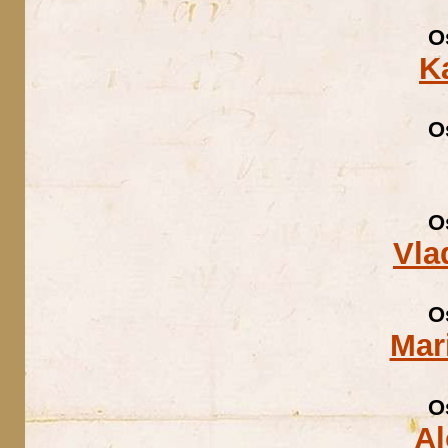
O
K
O
O
Vla
O
Mar
O
Al