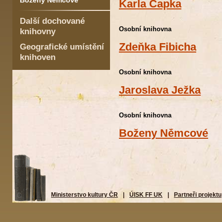
Boženy Němcové
Karla Čapka
Další dochované
Osobní knihovna
knihovny
Zdeňka Fibicha
Geografické umístění
knihoven
Osobní knihovna
Jaroslava Ježka
Osobní knihovna
Boženy Němcové
Ministerstvo kultury ČR
|
ÚISK FF UK
|
Partneři projektu