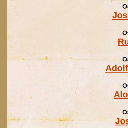
O
Jos
O
Ru
O
Adolf
O
Al
O
Jo