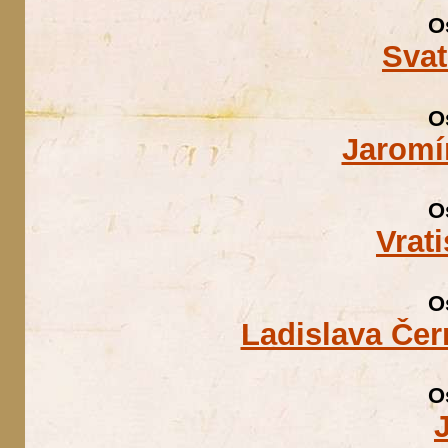
O
Sva
O
Jaromí
O
Vrat
O
Ladislava Če
O