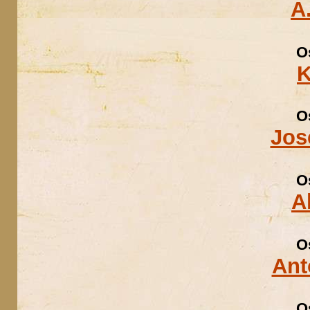
A
O
K
O
Jos
O
A
O
Ant
O