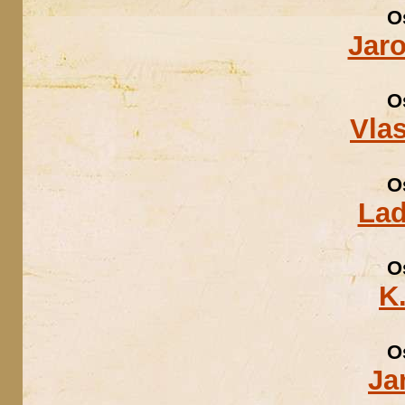
O
Jaro
O
Vlas
O
Lad
O
K
O
Ja