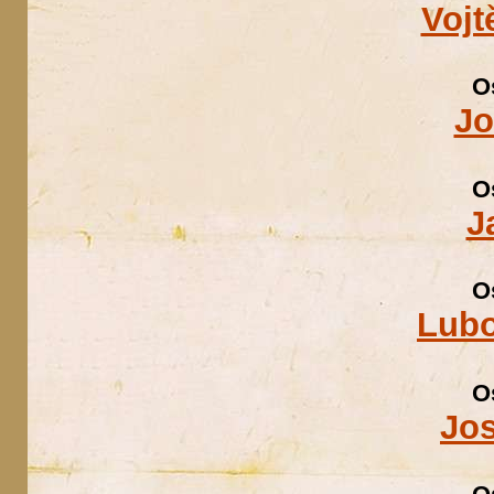
Vojt
O
Jo
O
J
O
Lubo
O
Jo