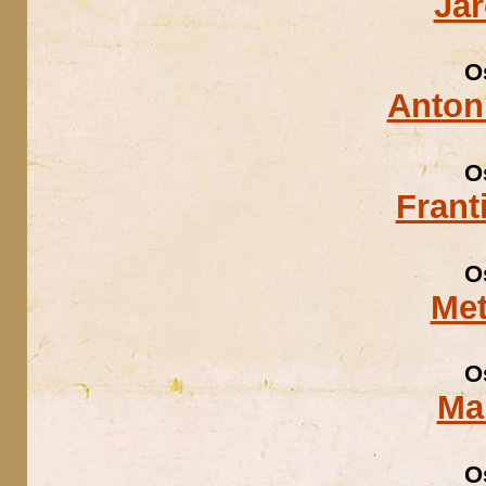
Ja
O
Anton
O
Frant
O
Met
O
Ma
O