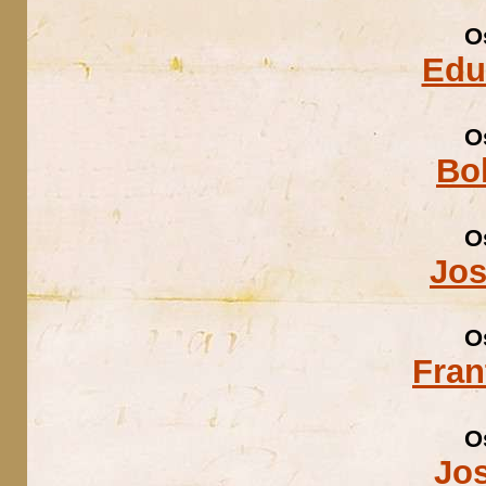
O
Edu
O
Bo
O
Jos
O
Fran
O
Jo