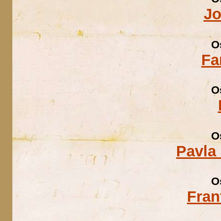
Jo
O
Fa
O
O
Pavla 
O
Fran