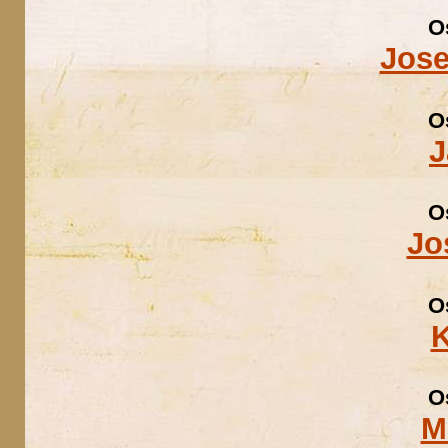
O
Jose
O
J
O
Jo
O
K
O
M