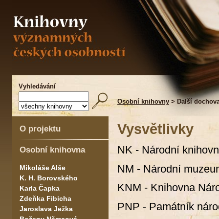
Vyhledávání
Osobní knihovny
> Další dochov
Vysvětlivky
O projektu
NK - Národní knihov
Osobní knihovna
NM - Národní muzeu
Mikoláše Alše
K. H. Borovského
KNM - Knihovna Nár
Karla Čapka
Zdeňka Fibicha
PNP - Památník národ
Jaroslava Ježka