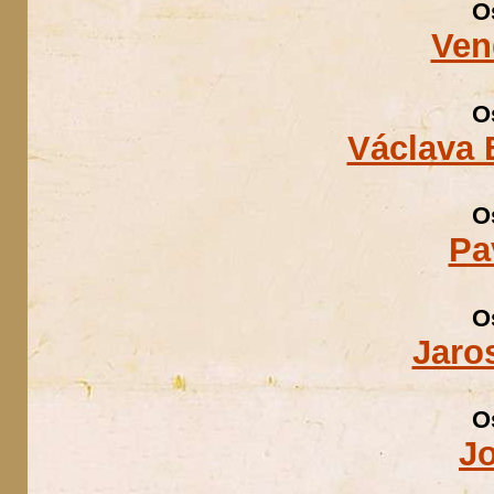
O
Ven
O
Václava
O
Pa
O
Jaro
O
J