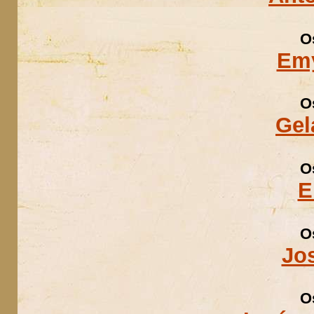
O
Emy
O
Gel
O
E
O
Jos
O