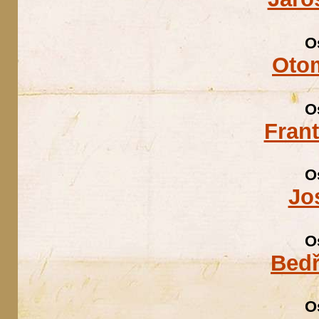
O
Otom
O
Fran
O
Jo
O
Bedř
O