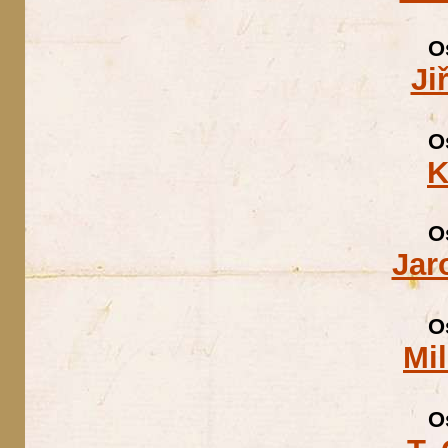
O
Ji
O
K
O
Jar
O
Mi
O