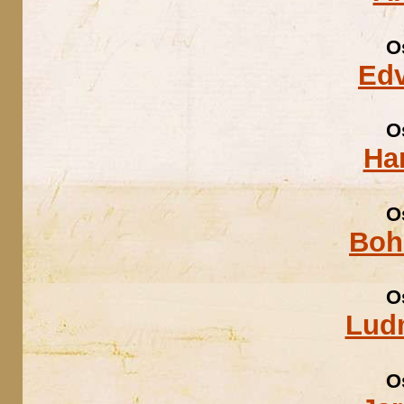
O
Edv
O
Ha
O
Boh
O
Ludm
O