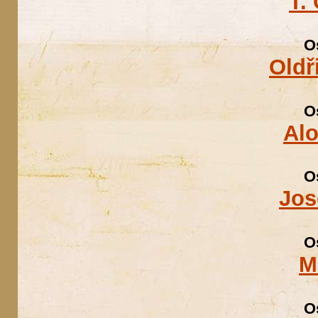
T.
O
Oldř
O
Alo
O
Jos
O
M
O