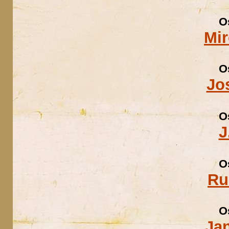
O
Mir
O
Jo
O
J
O
Ru
O
Ja