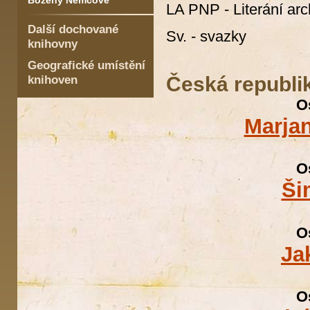
Boženy Němcové
LA PNP - Literání ar
Další dochované
Sv. - svazky
knihovny
Geografické umístění
Česká republi
knihoven
O
Marja
O
Ši
O
Ja
O