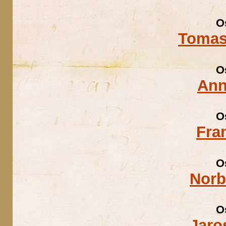
O
Tomas
O
Ann
O
Fra
O
Norb
O
Jaro