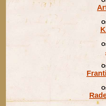
O
Ar
O
K
O
O
Frant
O
Rade