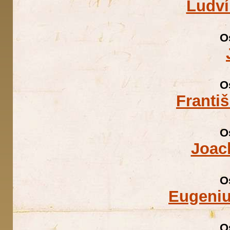
Ludví
O
O
Franti
O
Joac
O
Eugeniu
O