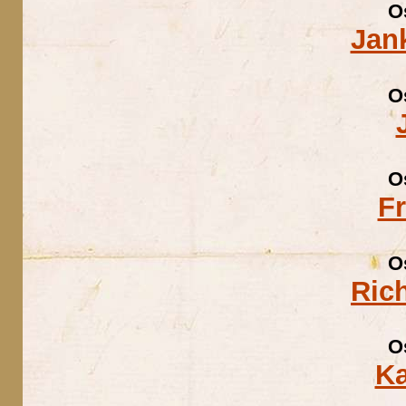
O
Jan
O
O
F
O
Ric
O
Ka