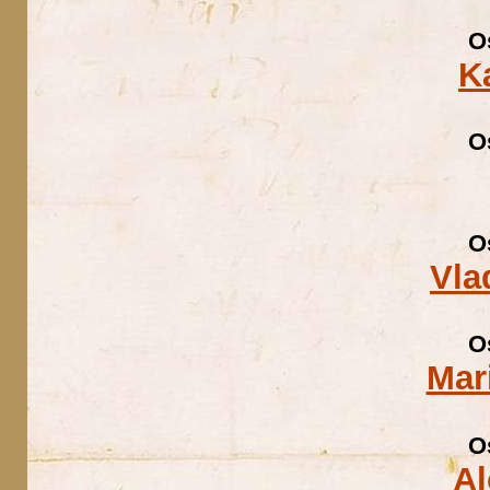
O
K
O
O
Vla
O
Mar
O
Al