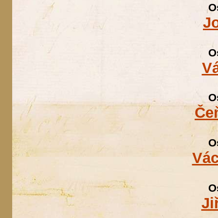
O
Jo
O
Vá
O
Če
O
Vác
O
Ji