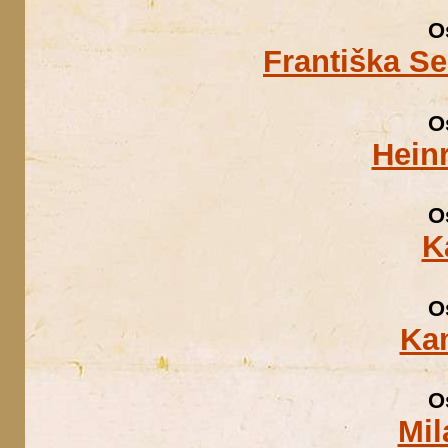
O
Františka S
O
Hein
O
K
O
Kam
O
Mil