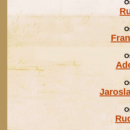
O
Ru
O
Fran
O
Ad
O
Jarosl
O
Rud