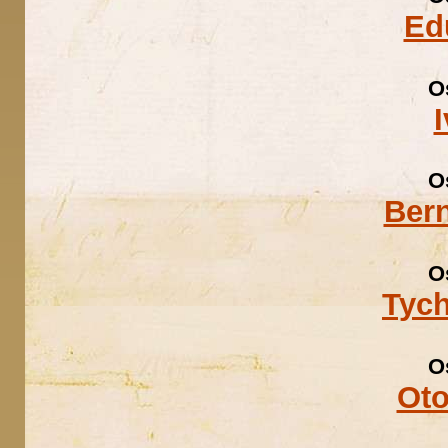
Ed
O
O
Ber
O
Tyc
O
Oto