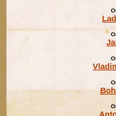
O
Lad
O
Ja
O
Vladi
O
Boh
O
Ant