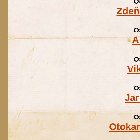
O
Zdeň
O
A
O
Vi
O
Jar
O
Otokar