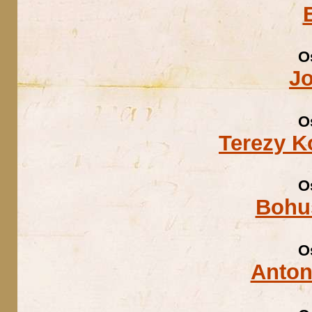
O
J
O
Terezy K
O
Bohu
O
Anton