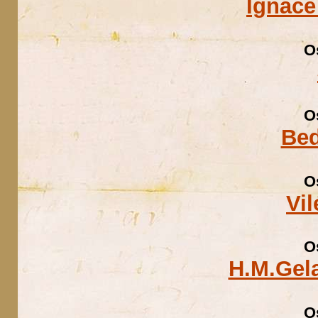
Ignáce
O
O
Bed
O
Vi
O
H.M.Gel
O