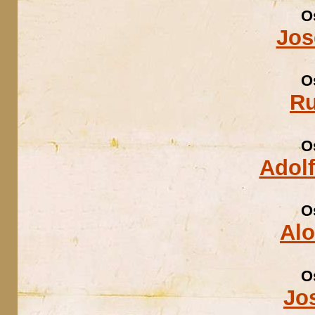
O
Jos
O
Ru
O
Adolf
O
Al
O
Jo