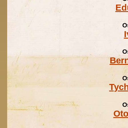
Ed
O
O
Ber
O
Tyc
O
Oto