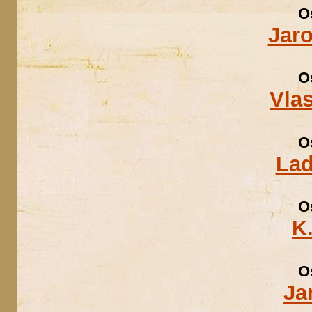
O
Jaro
O
Vlas
O
Lad
O
K
O
Ja