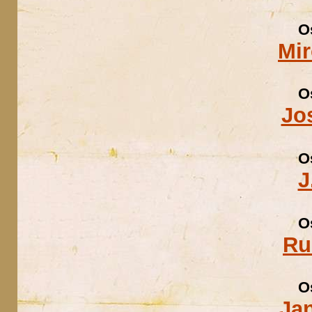
O
Mir
O
Jo
O
J
O
Ru
O
Ja