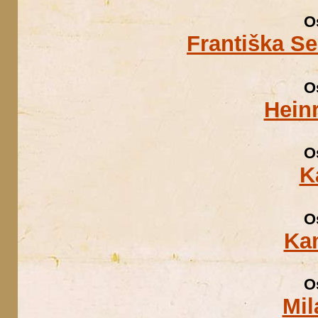
O
Františka S
O
Hein
O
K
O
Kam
O
Mil