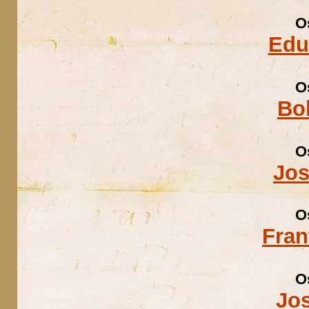
O
Edu
O
Bo
O
Jos
O
Fran
O
Jo