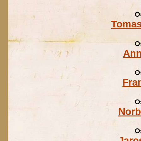
O
Tomas
O
Ann
O
Fra
O
Norb
O
Jaro