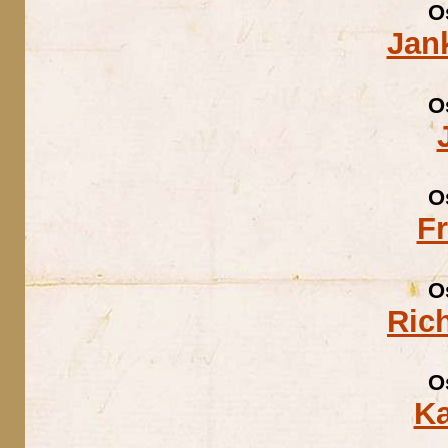
O
Jan
O
O
F
O
Ric
O
Ka