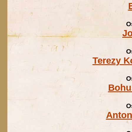
O
J
O
Terezy K
O
Bohu
O
Anton