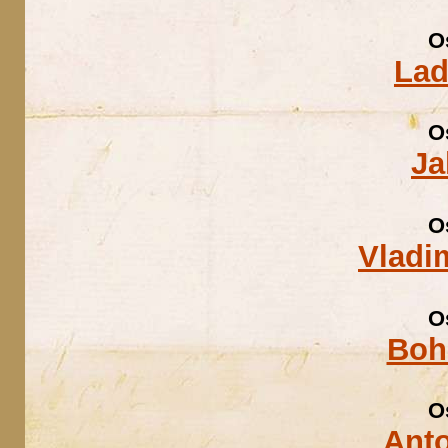
O
Lad
O
Ja
O
Vladi
O
Boh
O
Ant