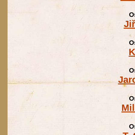
O
Ji
O
K
O
Jar
O
Mi
O