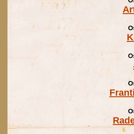
O
Ar
O
K
O
O
Frant
O
Rade