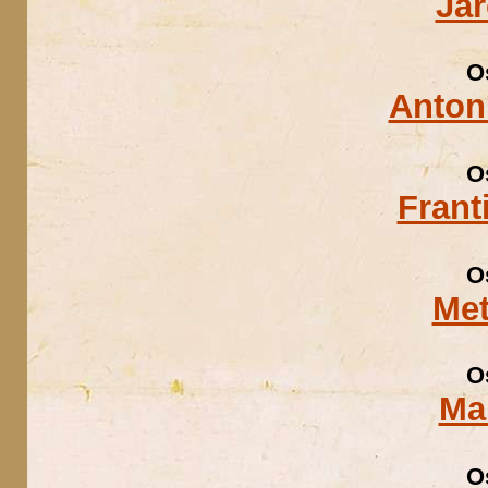
Ja
O
Anton
O
Frant
O
Met
O
Ma
O