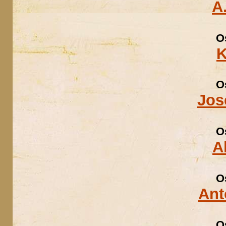
A
O
K
O
Jos
O
A
O
Ant
O