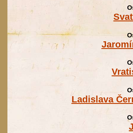
O
Sva
O
Jaromí
O
Vrat
O
Ladislava Če
O