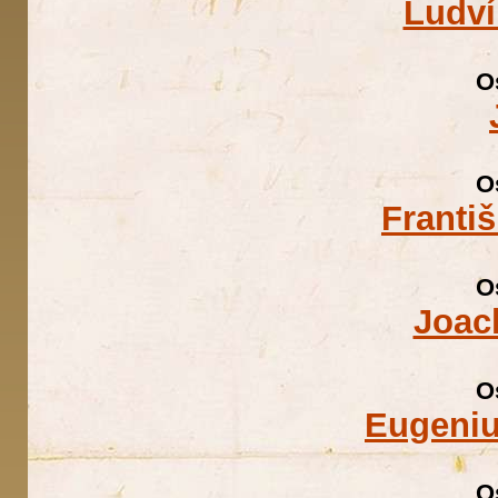
Ludví
O
O
Franti
O
Joac
O
Eugeniu
O