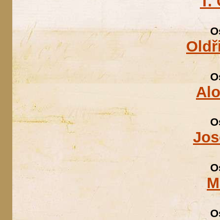
T.
O
Oldř
O
Alo
O
Jos
O
M
O