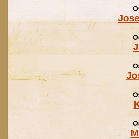
O
Jose
O
J
O
Jo
O
K
O
M