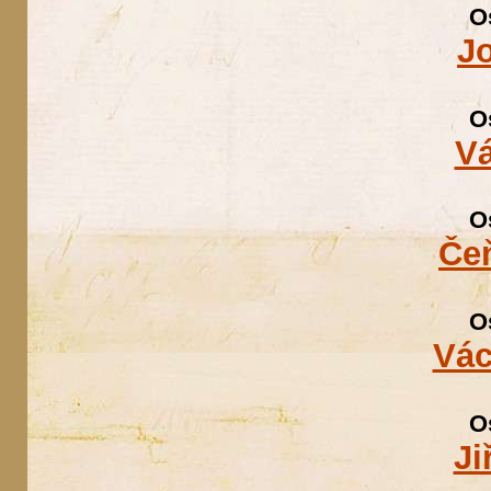
O
Jo
O
Vá
O
Če
O
Vác
O
Ji