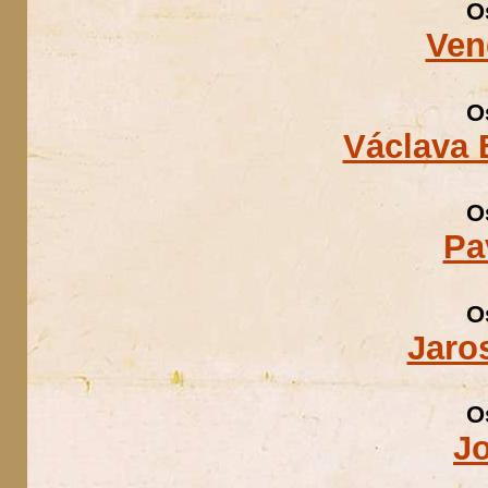
O
Ven
O
Václava
O
Pa
O
Jaro
O
J