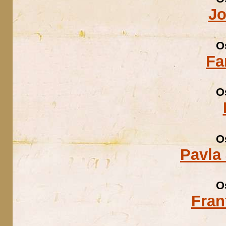
Jo
O
Fa
O
O
Pavla 
O
Fran