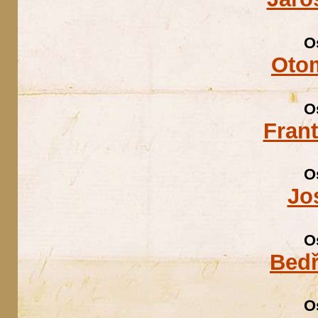
O
Otom
O
Fran
O
Jo
O
Bedř
O