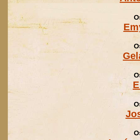
O
Emy
O
Gel
O
E
O
Jos
O