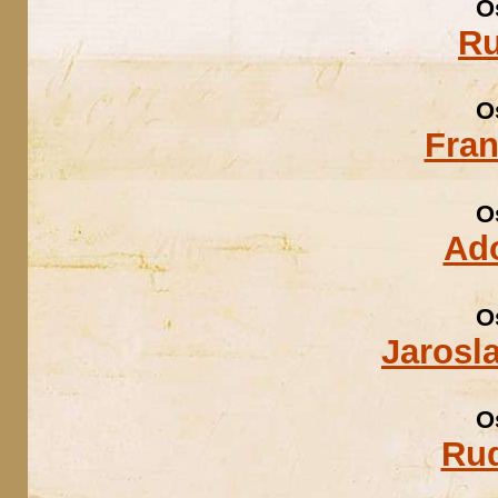
O
Ru
O
Fran
O
Ad
O
Jarosl
O
Rud