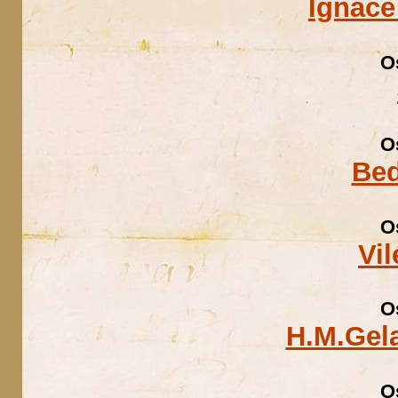
Ignáce
O
O
Bed
O
Vi
O
H.M.Gel
O