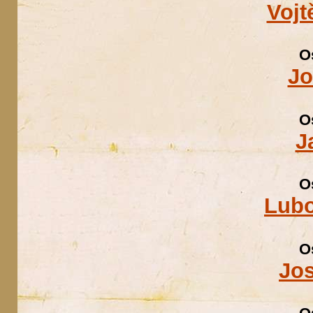
Vojt
O
Jo
O
J
O
Lubo
O
Jo