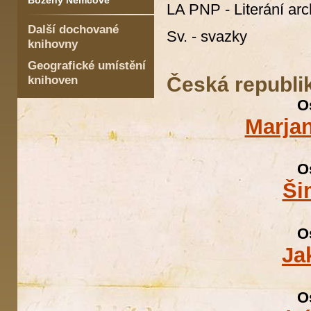
Boženy Němcové
LA PNP - Literání ar
Další dochované
Sv. - svazky
knihovny
Geografické umístění
Česká republi
knihoven
O
Marja
O
Ši
O
Ja
O