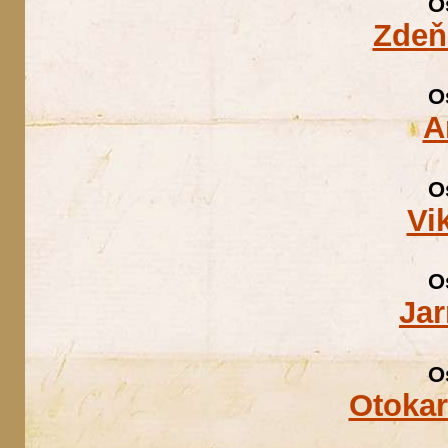
O
Zdeň
O
A
O
Vi
O
Jar
O
Otokar