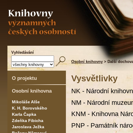
Vyhledávání
Osobní knihovny
> Další dochov
Vysvětlivky
O projektu
NK - Národní knihov
Osobní knihovna
NM - Národní muzeu
Mikoláše Alše
K. H. Borovského
KNM - Knihovna Nár
Karla Čapka
Zdeňka Fibicha
PNP - Památník národ
Jaroslava Ježka