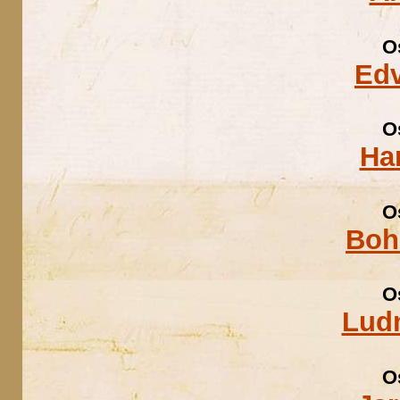
O
Edv
O
Ha
O
Boh
O
Ludm
O