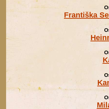
O
Františka S
O
Hein
O
K
O
Kam
O
Mil