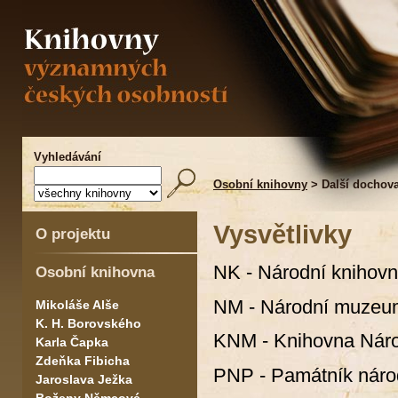
Vyhledávání
Osobní knihovny
> Další dochov
Vysvětlivky
O projektu
NK - Národní knihov
Osobní knihovna
NM - Národní muzeu
Mikoláše Alše
K. H. Borovského
KNM - Knihovna Nár
Karla Čapka
Zdeňka Fibicha
PNP - Památník národ
Jaroslava Ježka