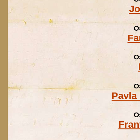
Jo
O
Fa
O
O
Pavla 
O
Fran