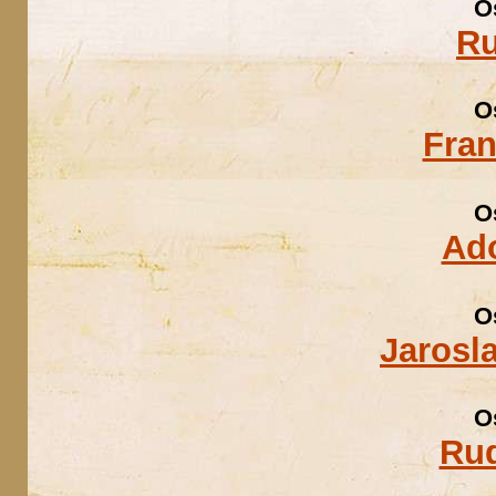
O
Ru
O
Fran
O
Ad
O
Jarosl
O
Rud