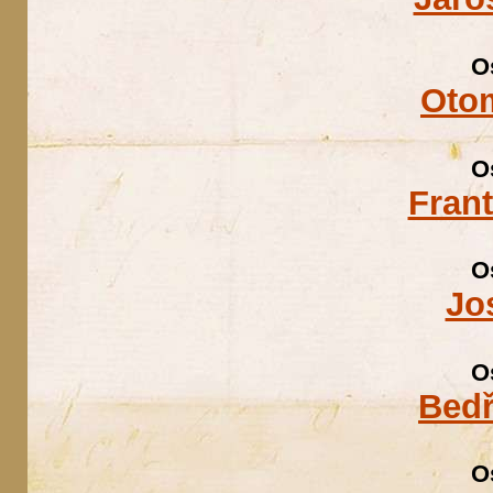
O
Otom
O
Fran
O
Jo
O
Bedř
O