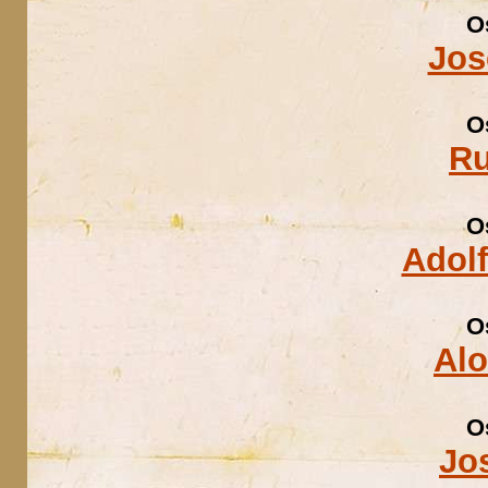
O
Jos
O
Ru
O
Adolf
O
Al
O
Jo