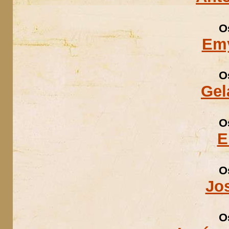
O
Emy
O
Gel
O
E
O
Jos
O