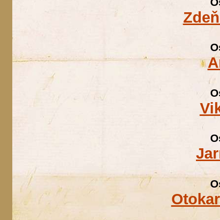
O
Zdeň
O
A
O
Vi
O
Jar
O
Otokar