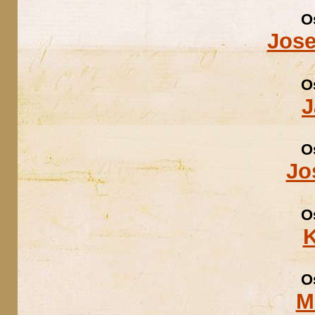
O
Jose
O
J
O
Jo
O
K
O
M