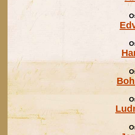
O
Edv
O
Ha
O
Boh
O
Ludm
O