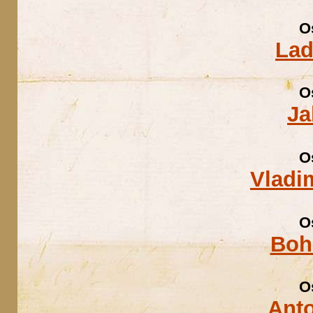
O
Lad
O
Ja
O
Vladi
O
Boh
O
Ant