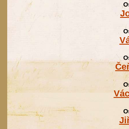
O
Jo
O
Vá
O
Če
O
Vác
O
Ji