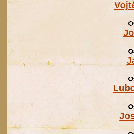
Vojt
O
Jo
O
J
O
Lubo
O
Jo