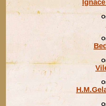
Ignáce
O
O
Bed
O
Vi
O
H.M.Gel
O