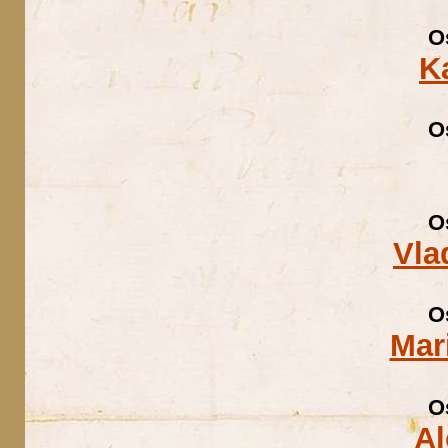
O
K
O
O
Vla
O
Mar
O
Al