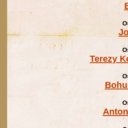
O
J
O
Terezy K
O
Bohu
O
Anton