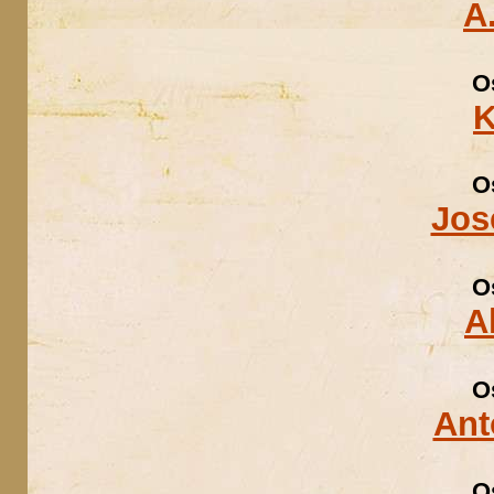
A
O
K
O
Jos
O
A
O
Ant
O