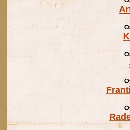
O
Ar
O
K
O
O
Frant
O
Rade