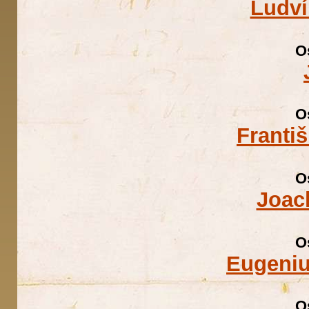
Ludví
O
O
Franti
O
Joac
O
Eugeniu
O