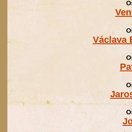
O
Ven
O
Václava
O
Pa
O
Jaro
O
J