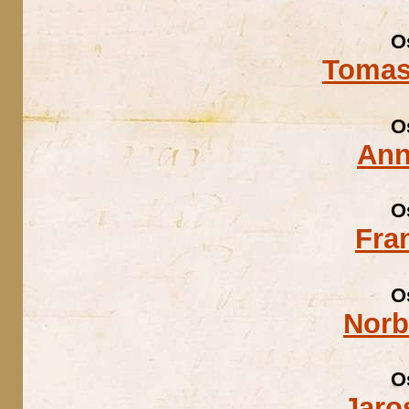
O
Tomas
O
Ann
O
Fra
O
Norb
O
Jaro