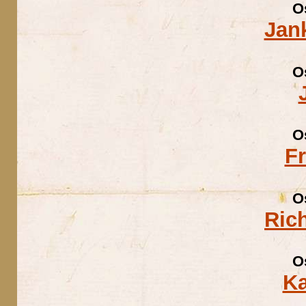
O
Jan
O
O
F
O
Ric
O
Ka