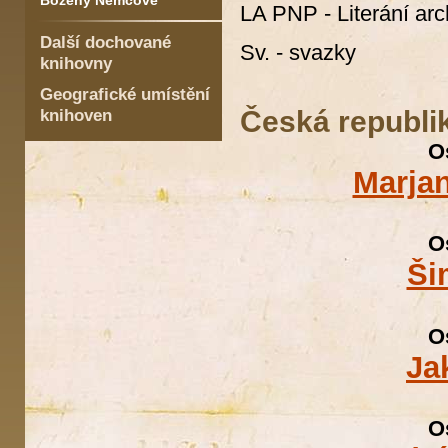
Boženy Němcové
LA PNP - Literání ar
Další dochované
Sv. - svazky
knihovny
Geografické umístění
Česká republi
knihoven
O
Marja
O
Ši
O
Ja
O