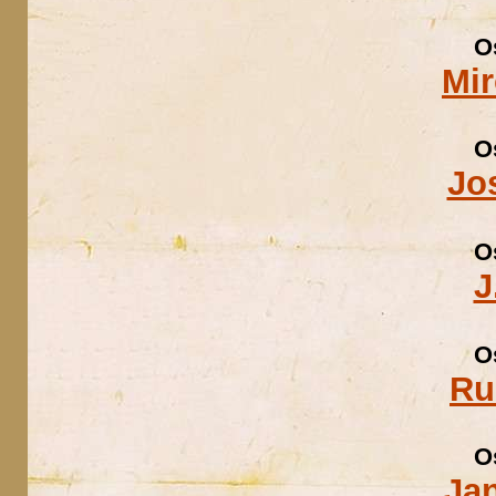
O
Mir
O
Jo
O
J
O
Ru
O
Ja