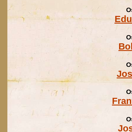
O
Edu
O
Bo
O
Jos
O
Fran
O
Jo