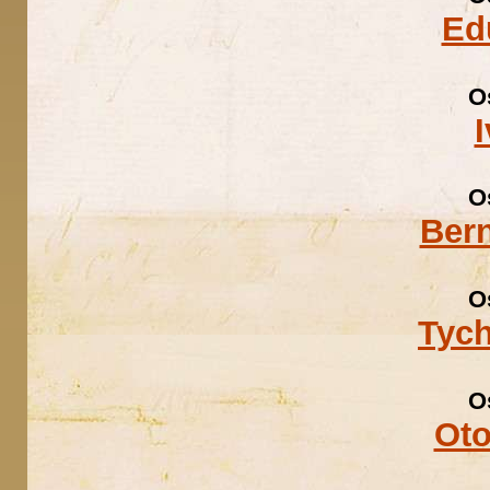
Ed
O
O
Ber
O
Tyc
O
Oto