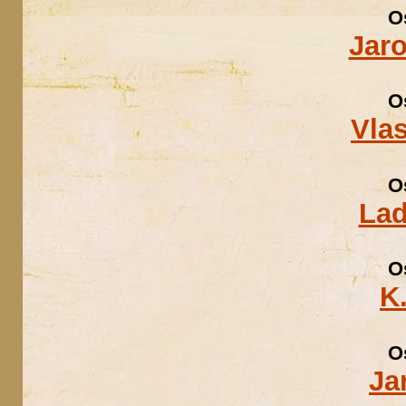
O
Jaro
O
Vlas
O
Lad
O
K
O
Ja