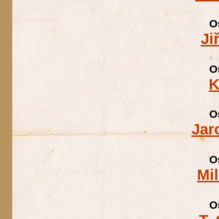
O
Ji
O
K
O
Jar
O
Mi
O