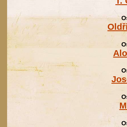
T.
O
Oldř
O
Alo
O
Jos
O
M
O