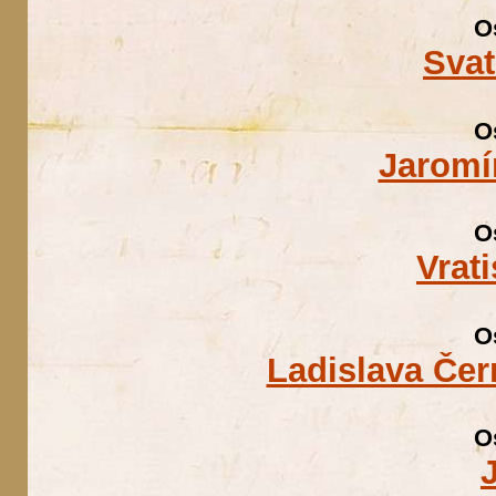
O
Sva
O
Jaromí
O
Vrat
O
Ladislava Če
O