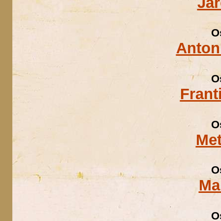
Ja
O
Anton
O
Frant
O
Met
O
Ma
O