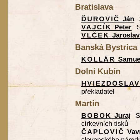
Bratislava
ĎUROVIČ
Ján
VAJCÍK
Peter
S
VLČEK
Jaroslav
Banská Bystrica
KOLLÁR
Samue
Dolní Kubín
HVIEZDOSLA
překladatel
Martin
BOBOK
Juraj
S
církevních tisků
ČAPLOVIČ
Vav
slovenského národ