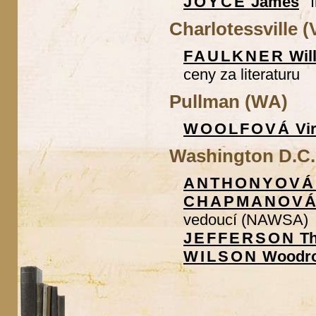
JOYCE
James
Charlotessville (
FAULKNER
Wil
ceny za literaturu
Pullman (WA)
WOOLFOVÁ
Vir
Washington D.C.
ANTHONYOVÁ
CHAPMANOVÁ
vedoucí (NAWSA)
JEFFERSON
T
WILSON
Woodr