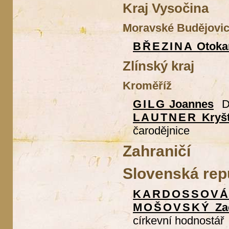
Kraj Vysočina
Moravské Budějovi
BŘEZINA
Otoka
Zlínský kraj
Kroměříž
GILG
Joannes
D
LAUTNER
Kryšt
čarodějnice
Zahraničí
Slovenská rep
KARDOSSOVÁ
MOŠOVSKÝ
Za
církevní hodnostář