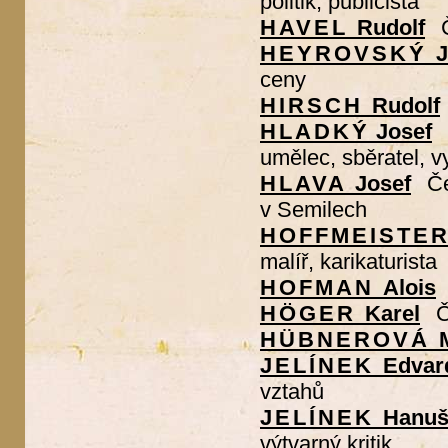
politik, publicista
HAVEL
Rudolf
HEYROVSKÝ
J
ceny
HIRSCH
Rudolf
HLADKÝ
Josef
umělec, sběratel, v
HLAVA
Josef
Če
v Semilech
HOFFMEISTE
malíř, karikaturista
HOFMAN
Alois
HÖGER
Karel
Č
HÜBNEROVÁ
JELÍNEK
Edvar
vztahů
JELÍNEK
Hanu
výtvarný kritik