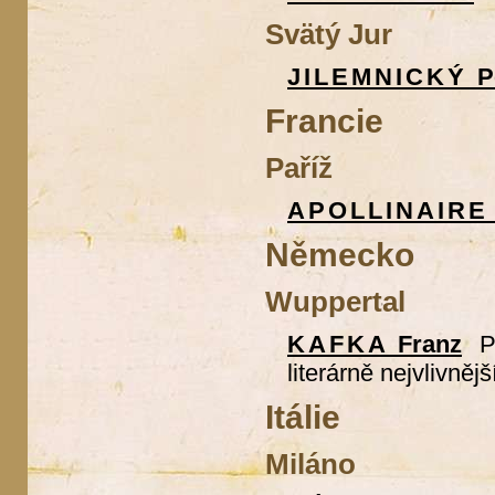
Svätý Jur
JILEMNICKÝ
P
Francie
Paříž
APOLLINAIR
Německo
Wuppertal
KAFKA
Franz
P
literárně nejvlivněj
Itálie
Miláno