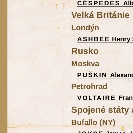
CÉSPEDES
Al
Velká Británie
Londýn
ASHBEE
Henry 
Rusko
Moskva
PUŠKIN
Alexand
Petrohrad
VOLTAIRE
Fran
Spojené státy
Bufallo (NY)