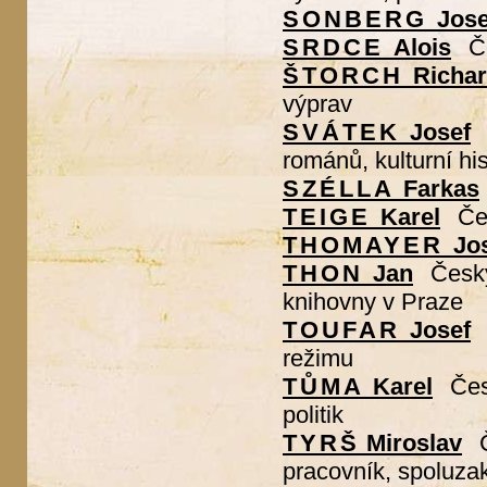
SONBERG
Jose
SRDCE
Alois
Č
ŠTORCH
Richa
výprav
SVÁTEK
Josef
románů, kulturní his
SZÉLLA
Farkas
TEIGE
Karel
Čes
THOMAYER
Jo
THON
Jan
Český
knihovny v Praze
TOUFAR
Josef
režimu
TŮMA
Karel
Čes
politik
TYRŠ
Miroslav
pracovník, spoluza