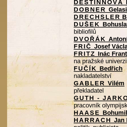
DESTINNOVÁ
DOBNER
Gelasi
DRECHSLER
B
DUŠEK
Bohusla
bibliofilů
DVOŘÁK
Anton
FRIČ
Josef Václ
FRITZ
Inác Fran
na pražské univerzi
FUČÍK
Bedřich
nakladatelství
GABLER
Vilém
překladatel
GUTH - JAR
pracovník olympijs
HAASE
Bohumi
HARRACH
Jan