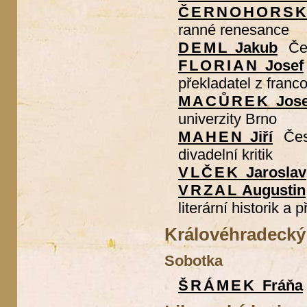
ČERNOHORS
ranné renesance
DEML
Jakub
Če
FLORIAN
Josef
překladatel z franco
MACŮREK
Jose
univerzity Brno
MAHEN
Jiří
Čes
divadelní kritik
VLČEK
Jaroslav
VRZAL
Augustin
literární historik a 
Královéhradecký 
Sobotka
ŠRÁMEK
Fráňa