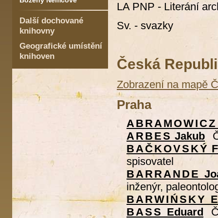
Boženy Němcové
LA PNP - Literání ar
Další dochované
Sv. - svazky
knihovny
Geografické umístění
knihoven
Česká Republ
Zobrazení na mapě 
Praha
ABRAMOWICZ
ARBES
Jakub
Č
BAČKOVSKÝ
F
spisovatel
BARRANDE
Jo
inženýr, paleontolo
BARWIŃSKY
E
BASS
Eduard
Č