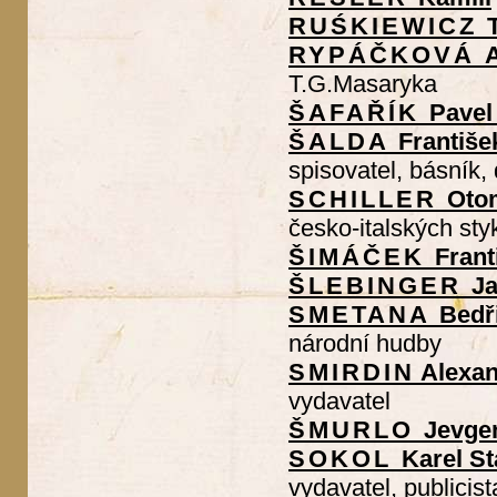
RUŚKIEWICZ
RYPÁČKOVÁ
T.G.Masaryka
ŠAFAŘÍK
Pavel
ŠALDA
Františe
spisovatel, básník,
SCHILLER
Oto
česko-italských sty
ŠIMÁČEK
Frant
ŠLEBINGER
J
SMETANA
Bedř
národní hudby
SMIRDIN
Alexan
vydavatel
ŠMURLO
Jevgen
SOKOL
Karel St
vydavatel, publicist