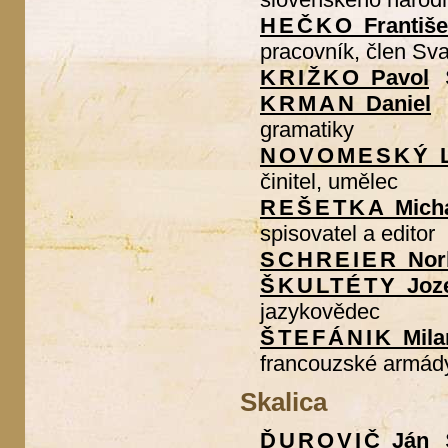
HEČKO
Františ
pracovník, člen Sv
KRIŽKO
Pavol
KRMAN
Daniel
gramatiky
NOVOMESKÝ
činitel, umělec
REŠETKA
Mich
spisovatel a editor
SCHREIER
Nor
ŠKULTÉTY
Joz
jazykovědec
ŠTEFÁNIK
Mila
francouzské armád
Skalica
ĎUROVIČ
Ján