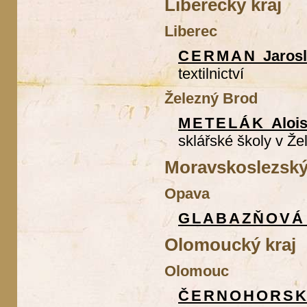
Liberecký kraj
Liberec
CERMAN
Jaros
textilnictví
Železný Brod
METELÁK
Aloi
sklářské školy v Ž
Moravskoslezský
Opava
GLABAZŇOV
Olomoucký kraj
Olomouc
ČERNOHORS