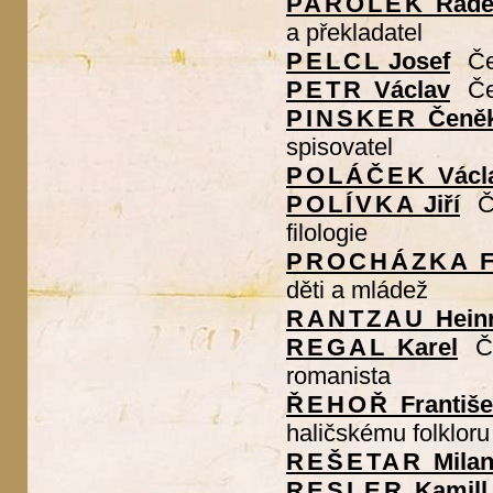
PAROLEK
Rade
a překladatel
PELCL
Josef
Če
PETR
Václav
Če
PINSKER
Čeně
spisovatel
POLÁČEK
Václ
POLÍVKA
Jiří
Č
filologie
PROCHÁZKA
F
děti a mládež
RANTZAU
Hein
REGAL
Karel
Č
romanista
ŘEHOŘ
Františ
haličskému folkloru
REŠETAR
Mila
RESLER
Kamill