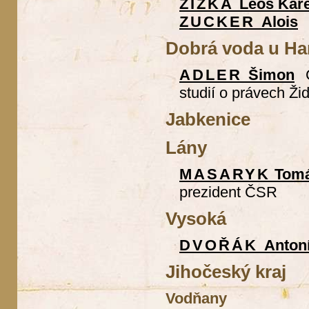
ŽIŽKA
Leoš Kare
ZUCKER
Alois
Dobrá voda u Ha
ADLER
Šimon
studií o právech Ži
Jabkenice
Lány
MASARYK
Tomá
prezident ČSR
Vysoká
DVOŘÁK
Anton
Jihočeský kraj
Vodňany