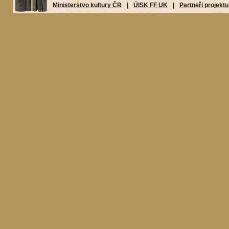
Ministerstvo kultury ČR
|
ÚISK FF UK
|
Partneři projektu