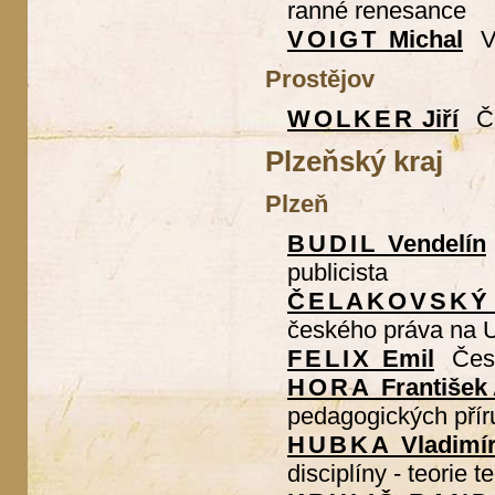
ranné renesance
VOIGT
Michal
V
Prostějov
WOLKER
Jiří
Č
Plzeňský kraj
Plzeň
BUDIL
Vendelín
publicista
ČELAKOVSKÝ
českého práva na 
FELIX
Emil
Česk
HORA
František 
pedagogických přír
HUBKA
Vladimí
disciplíny - teorie