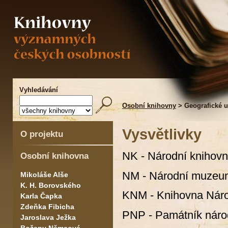
Vyhledávání
Osobní knihovny
> Geografické u
Vysvětlivky
O projektu
NK - Národní knihov
Osobní knihovna
NM - Národní muzeu
Mikoláše Alše
K. H. Borovského
KNM - Knihovna Nár
Karla Čapka
Zdeňka Fibicha
PNP - Památník národ
Jaroslava Ježka