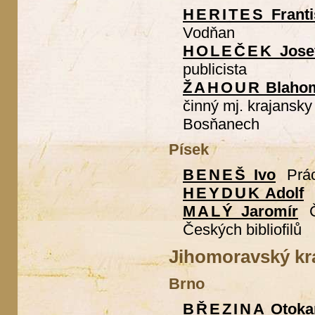
HERITES
Frant
Vodňan
HOLEČEK
Jose
publicista
ŽAHOUR
Blahom
činný mj. krajansky
Bosňanech
Písek
BENEŠ
Ivo
Prá
HEYDUK
Adolf
MALÝ
Jaromír
Českých bibliofilů
Jihomoravský kr
Brno
BŘEZINA
Otoka