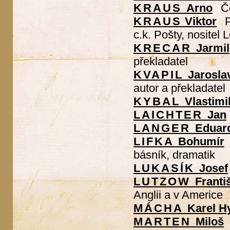
KRAUS
Arno
Č
KRAUS
Viktor
P
c.k. Pošty, nositel
KRECAR
Jarmil
překladatel
KVAPIL
Jarosla
autor a překladatel
KYBAL
Vlastimi
LAICHTER
Jan
LANGER
Eduar
LIFKA
Bohumír
básník, dramatik
LUKASÍK
Josef
LUTZOW
Franti
Anglii a v Americe
MÁCHA
Karel H
MARTEN
Miloš