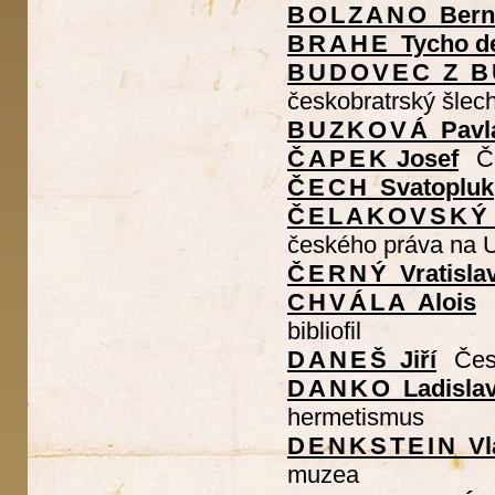
BOLZANO
Bern
BRAHE
Tycho d
BUDOVEC Z 
českobratrský šlech
BUZKOVÁ
Pavl
ČAPEK
Josef
Č
ČECH
Svatopluk
ČELAKOVSKÝ
českého práva na 
ČERNÝ
Vratisla
CHVÁLA
Alois
bibliofil
DANEŠ
Jiří
Čes
DANKO
Ladisla
hermetismus
DENKSTEIN
Vl
muzea