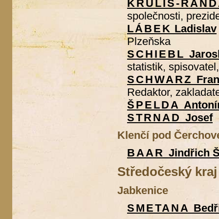
KRULIŠ-RAN
společnosti, prezi
LÁBEK
Ladislav
Plzeňska
SCHIEBL
Jaros
statistik, spisovatel
SCHWARZ
Fran
Redaktor, zakladat
ŠPELDA
Antoní
STRNAD
Josef
Klenčí pod Čercho
BAAR
Jindřich 
Středočeský kraj
Jabkenice
SMETANA
Bedř