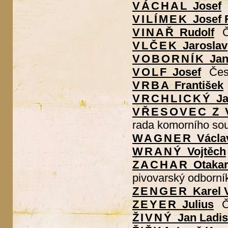
VÁCHAL
Josef
VILÍMEK
Josef 
VINAŘ
Rudolf
Č
VLČEK
Jaroslav
VOBORNÍK
Ja
VOLF
Josef
Česk
VRBA
František
VRCHLICKÝ
Ja
VŘESOVEC Z
rada komorního so
WAGNER
Václa
WRANÝ
Vojtěch
ZACHAR
Otaka
pivovarský odborní
ZENGER
Karel 
ZEYER
Julius
Č
ŽIVNÝ
Jan Ladis