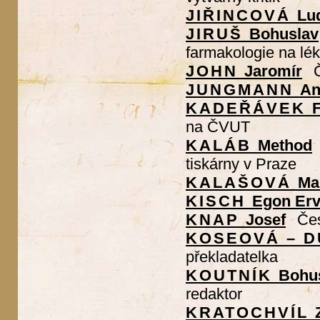
JIŘINCOVÁ
Lu
JIRUŠ
Bohuslav
farmakologie na lé
JOHN
Jaromír
JUNGMANN
An
KADEŘÁVEK
F
na ČVUT
KALÁB
Method
tiskárny v Praze
KALAŠOVÁ
Ma
KISCH
Egon Erv
KNAP
Josef
Čes
KOSEOVÁ – 
překladatelka
KOUTNÍK
Bohu
redaktor
KRATOCHVÍL