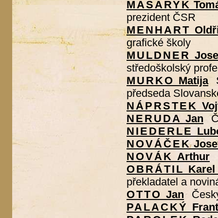
MASARYK
Tomá
prezident ČSR
MENHART
Oldř
grafické školy
MULDNER
Jose
středoškolský prof
MURKO
Matija
předseda Slovansk
NÁPRSTEK
Voj
NERUDA
Jan
Č
NIEDERLE
Lub
NOVÁČEK
Jose
NOVÁK
Arthur
OBRÁTIL
Karel
překladatel a novin
OTTO
Jan
Český
PALACKÝ
Fran