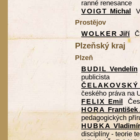
ranné renesance
VOIGT
Michal
V
Prostějov
WOLKER
Jiří
Č
Plzeňský kraj
Plzeň
BUDIL
Vendelín
publicista
ČELAKOVSKÝ
českého práva na 
FELIX
Emil
Česk
HORA
František 
pedagogických přír
HUBKA
Vladimí
disciplíny - teorie