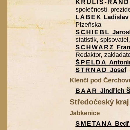
KRULIŠ-RAN
společnosti, prezi
LÁBEK
Ladislav
Plzeňska
SCHIEBL
Jaros
statistik, spisovatel
SCHWARZ
Fran
Redaktor, zakladat
ŠPELDA
Antoní
STRNAD
Josef
Klenčí pod Čercho
BAAR
Jindřich 
Středočeský kraj
Jabkenice
SMETANA
Bedř