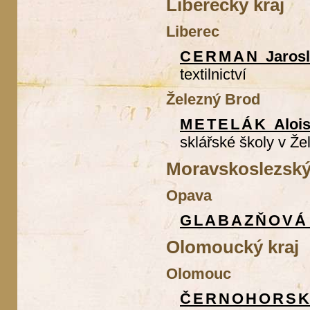
Liberecký kraj
Liberec
CERMAN
Jaros
textilnictví
Železný Brod
METELÁK
Aloi
sklářské školy v Ž
Moravskoslezský
Opava
GLABAZŇOV
Olomoucký kraj
Olomouc
ČERNOHORS