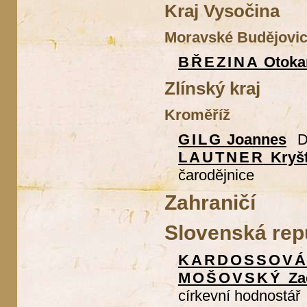
Kraj Vysočina
Moravské Budějovi
BŘEZINA
Otoka
Zlínský kraj
Kroměříž
GILG
Joannes
D
LAUTNER
Kryšt
čarodějnice
Zahraničí
Slovenská rep
KARDOSSOVÁ
MOŠOVSKÝ
Za
církevní hodnostář