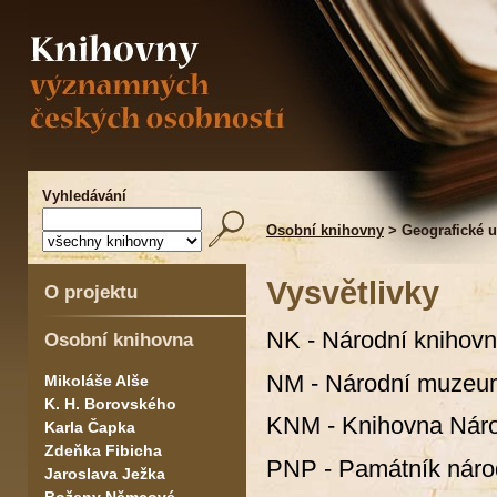
Vyhledávání
Osobní knihovny
> Geografické u
Vysvětlivky
O projektu
NK - Národní knihov
Osobní knihovna
NM - Národní muzeu
Mikoláše Alše
K. H. Borovského
KNM - Knihovna Nár
Karla Čapka
Zdeňka Fibicha
PNP - Památník národ
Jaroslava Ježka