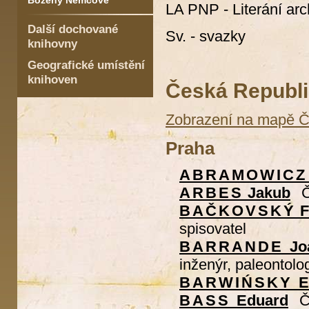
Boženy Němcové
LA PNP - Literání ar
Další dochované
Sv. - svazky
knihovny
Geografické umístění
knihoven
Česká Republ
Zobrazení na mapě 
Praha
ABRAMOWICZ
ARBES
Jakub
Č
BAČKOVSKÝ
F
spisovatel
BARRANDE
Jo
inženýr, paleontolo
BARWIŃSKY
E
BASS
Eduard
Č