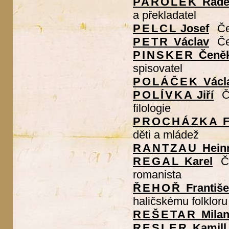
PAROLEK
Rade
a překladatel
PELCL
Josef
Če
PETR
Václav
Če
PINSKER
Čeně
spisovatel
POLÁČEK
Václ
POLÍVKA
Jiří
Č
filologie
PROCHÁZKA
F
děti a mládež
RANTZAU
Hein
REGAL
Karel
Č
romanista
ŘEHOŘ
Františ
haličskému folkloru
REŠETAR
Mila
RESLER
Kamill