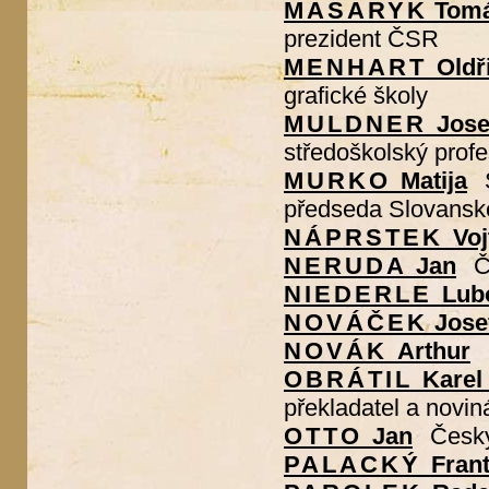
MASARYK
Tomá
prezident ČSR
MENHART
Oldř
grafické školy
MULDNER
Jose
středoškolský prof
MURKO
Matija
předseda Slovansk
NÁPRSTEK
Voj
NERUDA
Jan
Č
NIEDERLE
Lub
NOVÁČEK
Jose
NOVÁK
Arthur
OBRÁTIL
Karel
překladatel a novin
OTTO
Jan
Český
PALACKÝ
Fran