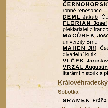
ČERNOHORS
ranné renesance
DEML
Jakub
Če
FLORIAN
Josef
překladatel z franco
MACŮREK
Jose
univerzity Brno
MAHEN
Jiří
Čes
divadelní kritik
VLČEK
Jaroslav
VRZAL
Augustin
literární historik a 
Královéhradecký 
Sobotka
ŠRÁMEK
Fráňa