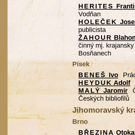
HERITES
Frant
Vodňan
HOLEČEK
Jose
publicista
ŽAHOUR
Blahom
činný mj. krajansky
Bosňanech
Písek
BENEŠ
Ivo
Prá
HEYDUK
Adolf
MALÝ
Jaromír
Českých bibliofilů
Jihomoravský kr
Brno
BŘEZINA
Otoka