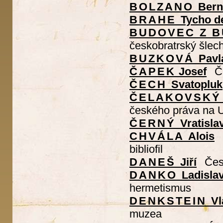
BOLZANO
Bern
BRAHE
Tycho d
BUDOVEC Z 
českobratrský šlech
BUZKOVÁ
Pavl
ČAPEK
Josef
Č
ČECH
Svatopluk
ČELAKOVSKÝ
českého práva na 
ČERNÝ
Vratisla
CHVÁLA
Alois
bibliofil
DANEŠ
Jiří
Čes
DANKO
Ladisla
hermetismus
DENKSTEIN
Vl
muzea