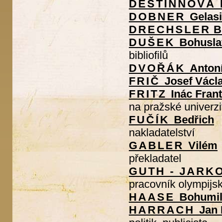
DESTINNOVÁ
DOBNER
Gelasi
DRECHSLER
B
DUŠEK
Bohusla
bibliofilů
DVOŘÁK
Anton
FRIČ
Josef Václ
FRITZ
Inác Fran
na pražské univerzi
FUČÍK
Bedřich
nakladatelství
GABLER
Vilém
překladatel
GUTH - JAR
pracovník olympijs
HAASE
Bohumi
HARRACH
Jan