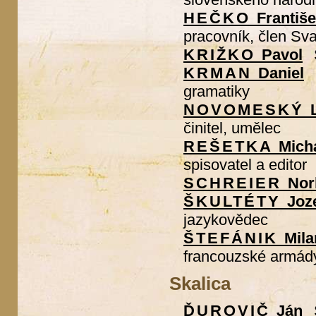
HEČKO
Františ
pracovník, člen Sv
KRIŽKO
Pavol
KRMAN
Daniel
gramatiky
NOVOMESKÝ
činitel, umělec
REŠETKA
Mich
spisovatel a editor
SCHREIER
Nor
ŠKULTÉTY
Joz
jazykovědec
ŠTEFÁNIK
Mila
francouzské armád
Skalica
ĎUROVIČ
Ján