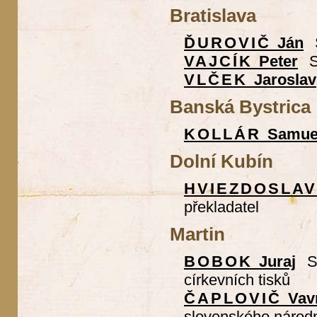
Bratislava
ĎUROVIČ
Ján
VAJCÍK
Peter
S
VLČEK
Jaroslav
Banská Bystrica
KOLLÁR
Samue
Dolní Kubín
HVIEZDOSLA
překladatel
Martin
BOBOK
Juraj
S
církevních tisků
ČAPLOVIČ
Vav
slovenského národ