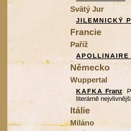
Svätý Jur
JILEMNICKÝ
P
Francie
Paříž
APOLLINAIR
Německo
Wuppertal
KAFKA
Franz
P
literárně nejvlivněj
Itálie
Miláno