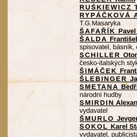
RUŚKIEWICZ
RYPÁČKOVÁ
T.G.Masaryka
ŠAFAŘÍK
Pavel
ŠALDA
Františe
spisovatel, básník,
SCHILLER
Oto
česko-italských sty
ŠIMÁČEK
Frant
ŠLEBINGER
J
SMETANA
Bedř
národní hudby
SMIRDIN
Alexan
vydavatel
ŠMURLO
Jevgen
SOKOL
Karel St
vydavatel, publicist