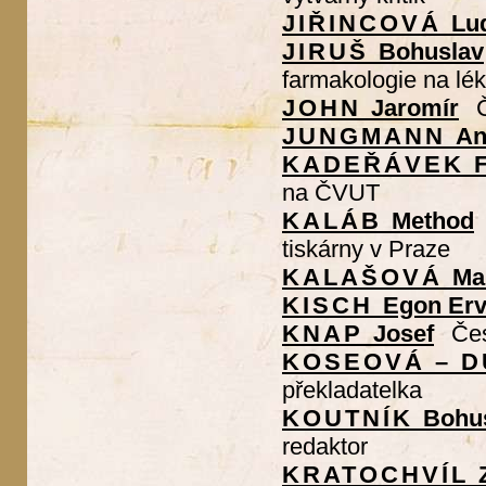
JIŘINCOVÁ
Lu
JIRUŠ
Bohuslav
farmakologie na lé
JOHN
Jaromír
JUNGMANN
An
KADEŘÁVEK
F
na ČVUT
KALÁB
Method
tiskárny v Praze
KALAŠOVÁ
Ma
KISCH
Egon Erv
KNAP
Josef
Čes
KOSEOVÁ – 
překladatelka
KOUTNÍK
Bohu
redaktor
KRATOCHVÍL