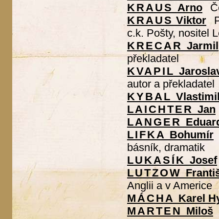
KRAUS
Arno
Č
KRAUS
Viktor
P
c.k. Pošty, nositel
KRECAR
Jarmil
překladatel
KVAPIL
Jarosla
autor a překladatel
KYBAL
Vlastimi
LAICHTER
Jan
LANGER
Eduar
LIFKA
Bohumír
básník, dramatik
LUKASÍK
Josef
LUTZOW
Franti
Anglii a v Americe
MÁCHA
Karel H
MARTEN
Miloš