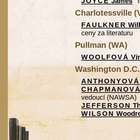
JOYCE
James
Charlotessville (
FAULKNER
Wil
ceny za literaturu
Pullman (WA)
WOOLFOVÁ
Vir
Washington D.C.
ANTHONYOVÁ
CHAPMANOVÁ
vedoucí (NAWSA)
JEFFERSON
T
WILSON
Woodr