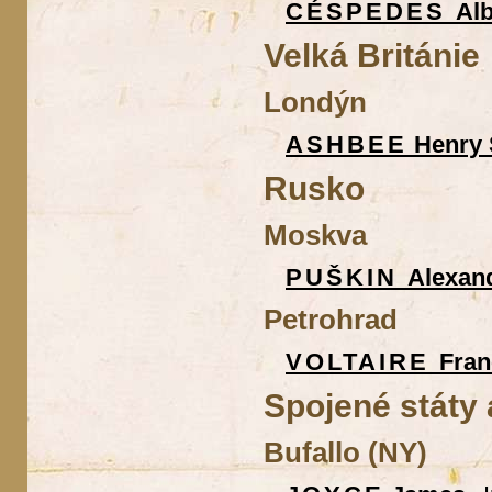
CÉSPEDES
Al
Velká Británie
Londýn
ASHBEE
Henry 
Rusko
Moskva
PUŠKIN
Alexand
Petrohrad
VOLTAIRE
Fran
Spojené státy
Bufallo (NY)