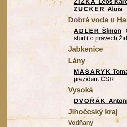
ŽIŽKA
Leoš Kare
ZUCKER
Alois
Dobrá voda u Ha
ADLER
Šimon
studií o právech Ži
Jabkenice
Lány
MASARYK
Tomá
prezident ČSR
Vysoká
DVOŘÁK
Anton
Jihočeský kraj
Vodňany