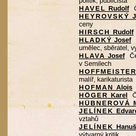
politik, publicista
HAVEL
Rudolf
HEYROVSKÝ
J
ceny
HIRSCH
Rudolf
HLADKÝ
Josef
umělec, sběratel, v
HLAVA
Josef
Če
v Semilech
HOFFMEISTE
malíř, karikaturista
HOFMAN
Alois
HÖGER
Karel
Č
HÜBNEROVÁ
JELÍNEK
Edvar
vztahů
JELÍNEK
Hanu
výtvarný kritik