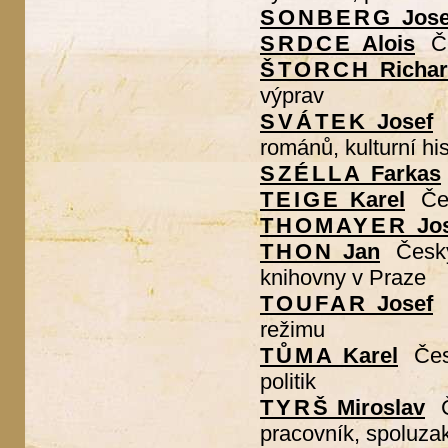
SONBERG
Jose
SRDCE
Alois
Č
ŠTORCH
Richa
výprav
SVÁTEK
Josef
románů, kulturní his
SZÉLLA
Farkas
TEIGE
Karel
Čes
THOMAYER
Jo
THON
Jan
Český
knihovny v Praze
TOUFAR
Josef
režimu
TŮMA
Karel
Čes
politik
TYRŠ
Miroslav
pracovník, spoluza