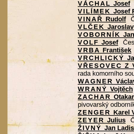
VÁCHAL
Josef
VILÍMEK
Josef 
VINAŘ
Rudolf
Č
VLČEK
Jaroslav
VOBORNÍK
Ja
VOLF
Josef
Česk
VRBA
František
VRCHLICKÝ
Ja
VŘESOVEC Z
rada komorního so
WAGNER
Václa
WRANÝ
Vojtěch
ZACHAR
Otaka
pivovarský odborní
ZENGER
Karel 
ZEYER
Julius
Č
ŽIVNÝ
Jan Ladis