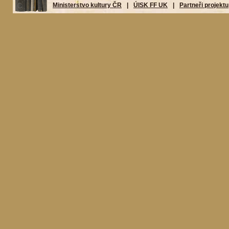
Ministerstvo kultury ČR
|
ÚISK FF UK
|
Partneři projektu