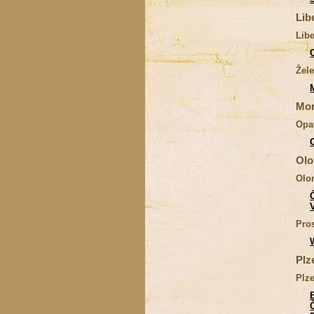
Lib
Lib
Žel
Mor
Opa
Olo
Olo
Pro
Plz
Plz