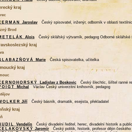
erecký kraj
erec
CERMAN
Jaroslav
Český spisovatel, inženýr, odborník v oblasti textilni
ezný Brod
METELÁK
Alois
Český sklářský výtvarník, pedagog Odborné sklářské
avskoslezský kraj
va
GLABAZŇOVÁ
Marie
Česká spisovatelka, učitelka
moucký kraj
mouc
ČERNOHORSKÝ
Ladislav z Boskovic
Český šlechtic, šiřitel ranné 
VOIGT
Michal
Václav Český univerzitní knihovník, pedagog
stějov
WOLKER
Jiří
Český básník, dramatik, esejista, překladatel
eňský kraj
eň
BUDIL
Vendelín
Český divadelní ředitel, herec, divadelní historik a publi
ČELAKOVSKÝ
Jaromír
Český politik, historik, profesor dějin českéh