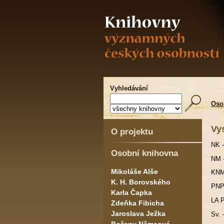
Vyhledávání
Oso
Vy
O projektu
NK -
Osobní knihovna
NM 
Mikoláše Alše
KNM
K. H. Borovského
PNP 
Karla Čapka
LA P
Zdeňka Fibicha
Jaroslava Ježka
Sv. 