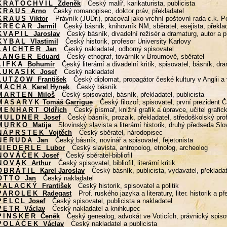
KRATOCHVÍL
Zdeněk
Český malíř, karikaturista, publicista
KRAUS
Arno
Český romanopisec, doktor práv, překladatel
KRAUS
Viktor
Právník (JUDr.), pracoval jako vrchní poštovní rada c.k. P
KRECAR
Jarmil
Český básník, knihovník NM, sběratel, esejista, překla
KVAPIL
Jaroslav
Český básník, divadelní režisér a dramaturg, autor a p
KYBAL
Vlastimil
Český historik, profesor University Karlovy
LAICHTER
Jan
Český nakladatel, odborný spisovatel
LANGER
Eduard
Český ethograf, továrník v Broumově, sběratel
LIFKA
Bohumír
Český literární a divadelní kritik, spisovatel, básník, dr
LUKASÍK
Josef
Český nakladatel
LUTZOW
František
Český diplomat, propagátor české kultury v Anglii a
MÁCHA
Karel Hynek
Český básník
MARTEN
Miloš
Český spisovatel, básník, překladatel, publicista
MASARYK
Tomáš Garrigue
Český filozof, spisovatel, první prezident 
MENHART
Oldřich
Český písmař, knižní grafik a úpravce, učitel grafic
MULDNER
Josef
Český básník, prozaik, překladatel, středoškolský pro
MURKO
Matija
Slovinský slavista a literární historik, druhý předseda S
NÁPRSTEK
Vojtěch
Český sběratel, národopisec
NERUDA
Jan
Český básník, novinář a spisovatel, fejetonista
NIEDERLE
Lubor
Český slavista, antropolog, etnolog, archeolog
NOVÁČEK
Josef
Český sběratel-bibliofil
NOVÁK
Arthur
Český spisovatel, bibliofil, literární kritik
OBRÁTIL
Karel Jaroslav
Český básník, publicista, vydavatel, překladat
OTTO
Jan
Český nakladatel
PALACKÝ
František
Český historik, spisovatel a politik
PAROLEK
Radegast
Prof. ruského jazyka a literatury, liter. historik a př
PELCL
Josef
Český spisovatel, publicista a nakladatel
PETR
Václav
Český nakladatel a knihkupec
PINSKER
Čeněk
Český genealog, advokát ve Voticích, právnický spiso
POLÁČEK
Václav
Český nakladatel a publicista