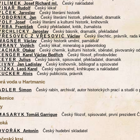
VILÍMEK
Josef Richard ml.
Český nakladatel
VINAŘ
Rudolf
Český lékař
VLČEK
Jaroslav
Český literární historik
VOBORNÍK
Jan
Český literární histork, překladatel, dramatik
VOLF
Josef
Český literární a kulturní historik, knihovník
VRBA
František
Český překladatel, kritik, žurnalista
VRCHLICKÝ
Jaroslav
Český básník, dramatik, překladatel
VŘESOVEC Z VŘESOVIC
Václav
Český šlechtic, právník, rada
WAGNER
Václav
Český historik umění, památkář
WRANÝ
Vojtěch
Český lékař, mineralog a paleontolog
ZACHAR
Otakar
Český chemik, kulturní historik, sběratel, pivovarský o
ZENGER
Karel Václav Bedřich
Český filosof, přírodovědec
ZEYER
Julius
Český básník, spisovatel, překladatel, dramatik
ŽIVNÝ
Jan Ladislav
Český knihovník, bibliograf a spisovatel
ŽIŽKA
Leoš Karel
Český spisovatrel, knihkupec a nakladatel
ZUCKER
Alois
Český publicista, právník
rá voda u Hartmanic
ADLER
Šimon
Český rabín, archivář, autor historických prací a studií o
kenice
y
MASARYK
Tomáš Garrigue
Český filozof, spisovatel, první prezident 
oká
DVOŘÁK
Antonín
Český hudební skladatel
očeský kraj