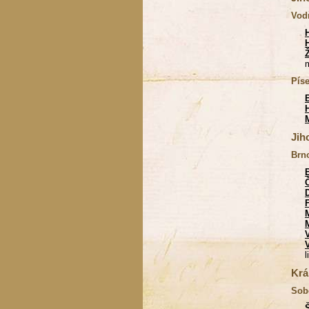
Vod
Pís
Jih
Brn
l
Krá
Sob