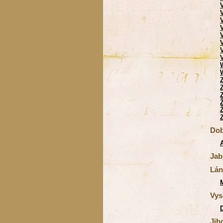
Dob
Jab
Lán
Vys
Jih