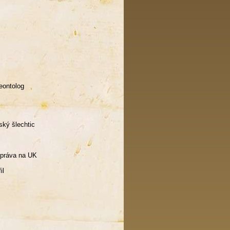
eontolog
ský šlechtic
o práva na UK
il
s