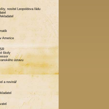
ošty, nositel Leopoldova řádu
datel
řekladatel
amatik
 v Americe
ČSR
ké školy
fessor
lovanského ústavu
el a novinář
ekladatel
vatel