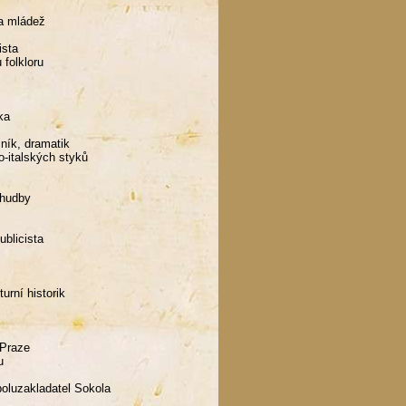
 a mládež
ista
folkloru
ka
sník, dramatik
o-italských styků
 hudby
ublicista
urní historik
 Praze
u
poluzakladatel Sokola