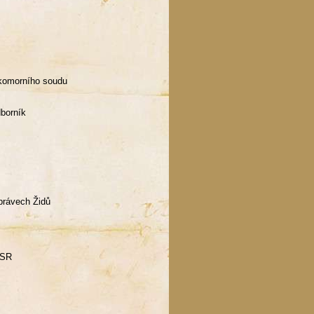
 komorního soudu
dborník
 právech Židů
ČSR