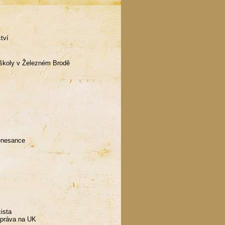
ctví
 školy v Železném Brodě
renesance
cista
o práva na UK