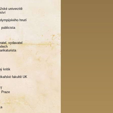
ažské univerzitě
lství
olympijského hnutí
 publicista
ratel, vydavatel
milech
arikaturista
ý kritik
lékařské fakultě UK
UT
v Praze
ka