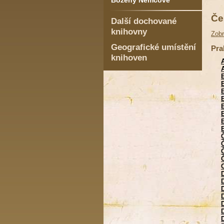
Boženy Němcové
Če
Další dochované
knihovny
Zob
Geografické umístění
Pra
knihoven