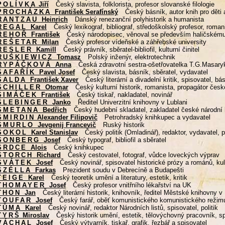
POLÍVKA
Jiří
Český slavista, folklorista, profesor slovanské filologie
PROCHÁZKA
František Serafínský
Český básník, autor knih pro děti
RANTZAU
Heinrich
Dánský renezanční polyhistorik a humanista
REGAL
Karel
Český lexikograf, bibliograf, středoškolský profesor, roman
ŘEHOŘ
František
Český národopisec, věnoval se především haličskému 
REŠETAR
Milan
Český profesor vídeňské a záhřebské university
RESLER
Kamill
Český právník, sběratel-bibliofil, kulturní činitel
RUŚKIEWICZ
Tomasz
Polský inženýr, elektrotechnik
RYPÁČKOVÁ
Anna
Česká zdravotní sestra-ošetřovatelka T.G.Masary
ŠAFAŘÍK
Pavel Josef
Český slavista, básník, sběratel, vydavatel
ŠALDA
František Xaver
Český literární a divadelní kritik, spisovatel, bá
SCHILLER
Otomar
Český kulturní historik, romanista, propagátor česk
ŠIMÁČEK
František
Český tiskař, nakladatel, novinář
ŠLEBINGER
Janko
Ředitel Univerzitní knihovny v Lublani
SMETANA
Bedřich
Český hudební skladatel, zakladatel české národní
SMIRDIN
Alexander Filipovič
Petrohradský knihkupec a vydavatel
ŠMURLO
Jevgenij Francevič
Ruský historik
SOKOL
Karel Stanislav
Český politik (Omladinář), redaktor, vydavatel, p
SONBERG
Josef
Český typograf, bibliofil a sběratel
SRDCE
Alois
Český knihkupec
ŠTORCH
Richard
Český cestovatel, fotograf, vůdce loveckých výprav
SVÁTEK
Josef
Český novinář, spisovatel historické prózy a románů, kult
SZÉLLA
Farkas
Prezident soudu v Debrecíně a Budapešti
TEIGE
Karel
Český teoretik umění a literatury, estetik, kritik
THOMAYER
Josef
Český profesor vnitřního lékařství na UK
THON
Jan
Český literární historik, knihovník, ředitel Městské knihovny v
TOUFAR
Josef
Český farář, oběť komunistického komunistického režim
TŮMA
Karel
Český novinář, redaktor Národních listů, spisovatel, politik
TYRŠ
Miroslav
Český historik umění, estetik, tělovýchovný pracovník, s
VÁCHAL
Josef
Český výtvarník, tiskař, grafik, řezbář a spisovatel