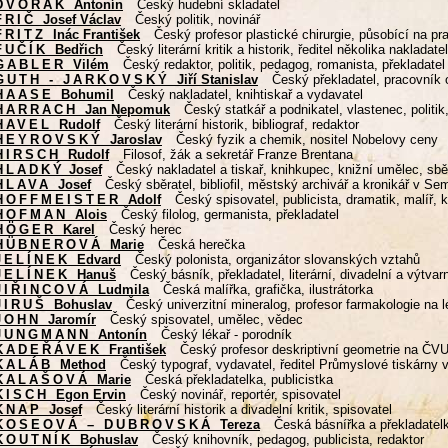
DVOŘÁK
Antonín
Český hudební skladatel
FRIČ
Josef Václav
Český politik, novinář
FRITZ
Inác František
Český profesor plastické chirurgie, působící na pr
FUČÍK
Bedřich
Český literární kritik a historik, ředitel několika nakladate
GABLER
Vilém
Český redaktor, politik, pedagog, romanista, překladatel
GUTH - JARKOVSKÝ
Jiří Stanislav
Český překladatel, pracovník 
HAASE
Bohumil
Český nakladatel, knihtiskař a vydavatel
HARRACH
Jan Nepomuk
Český statkář a podnikatel, vlastenec, politik,
HAVEL
Rudolf
Český literární historik, bibliograf, redaktor
HEYROVSKÝ
Jaroslav
Český fyzik a chemik, nositel Nobelovy ceny
HIRSCH
Rudolf
Filosof, žák a sekretář Franze Brentana
HLADKÝ
Josef
Český nakladatel a tiskař, knihkupec, knižní umělec, sbě
HLAVA
Josef
Český sběratel, bibliofil, městský archivář a kronikář v Se
HOFFMEISTER
Adolf
Český spisovatel, publicista, dramatik, malíř, k
HOFMAN
Alois
Český filolog, germanista, překladatel
HÖGER
Karel
Český herec
HÜBNEROVÁ
Marie
Česká herečka
JELÍNEK
Edvard
Český polonista, organizátor slovanských vztahů
JELÍNEK
Hanuš
Český básník, překladatel, literární, divadelní a výtvarn
JIŘINCOVÁ
Ludmila
Česká malířka, grafička, ilustrátorka
JIRUŠ
Bohuslav
Český univerzitní mineralog, profesor farmakologie na 
JOHN
Jaromír
Český spisovatel, umělec, vědec
JUNGMANN
Antonín
Český lékař - porodník
KADEŘÁVEK
František
Český profesor deskriptivní geometrie na ČV
KALÁB
Method
Český typograf, vydavatel, ředitel Průmyslové tiskárny 
KALAŠOVÁ
Marie
Česká překladatelka, publicistka
KISCH
Egon Ervin
Český novinář, reportér, spisovatel
KNAP
Josef
Český literární historik a divadelní kritik, spisovatel
KOSEOVÁ – DUBROVSKÁ
Tereza
Česká básnířka a překladatel
KOUTNÍK
Bohuslav
Český knihovník, pedagog, publicista, redaktor