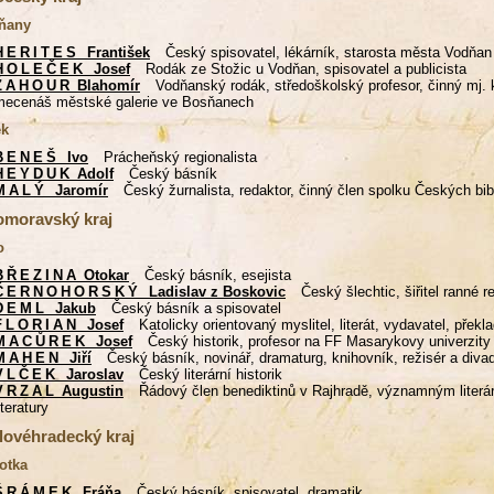
ňany
HERITES
František
Český spisovatel, lékárník, starosta města Vodňan
HOLEČEK
Josef
Rodák ze Stožic u Vodňan, spisovatel a publicista
ŽAHOUR
Blahomír
Vodňanský rodák, středoškolský profesor, činný mj. k
mecenáš městské galerie ve Bosňanech
ek
BENEŠ
Ivo
Prácheňský regionalista
HEYDUK
Adolf
Český básník
MALÝ
Jaromír
Český žurnalista, redaktor, činný člen spolku Českých bibl
omoravský kraj
o
BŘEZINA
Otokar
Český básník, esejista
ČERNOHORSKÝ
Ladislav z Boskovic
Český šlechtic, šiřitel ranné 
DEML
Jakub
Český básník a spisovatel
FLORIAN
Josef
Katolicky orientovaný myslitel, literát, vydavatel, překl
MACŮREK
Josef
Český historik, profesor na FF Masarykovy univerzity
MAHEN
Jiří
Český básník, novinář, dramaturg, knihovník, režisér a divade
VLČEK
Jaroslav
Český literární historik
VRZAL
Augustin
Řádový člen benediktinů v Rajhradě, významným literárn
iteratury
lovéhradecký kraj
otka
ŠRÁMEK
Fráňa
Český básník, spisovatel, dramatik