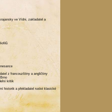
rajansky ve Vídni, zakladatel a
iofilů
renesance
adatel z francouzštiny a angličtiny
 Brno
lní kritik
í historik a překladatel ruské klasické