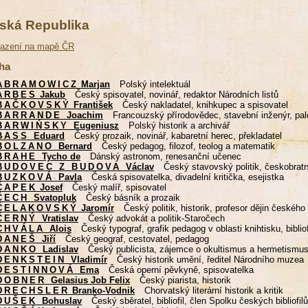
ská Republika
razení na mapě ČR
ha
ABRAMOWICZ
Marjan
Polský intelektuál
ARBES
Jakub
Český spisovatel, novinář, redaktor Národních listů
BAČKOVSKÝ
František
Český nakladatel, knihkupec a spisovatel
BARRANDE
Joachim
Francouzský přírodovědec, stavební inženýr, pal
BARWIŃSKY
Eugeniusz
Polský historik a archivář
BASS
Eduard
Český prozaik, novinář, kabaretní herec, překladatel
BOLZANO
Bernard
Český pedagog, filozof, teolog a matematik
BRAHE
Tycho de
Dánský astronom, renesanční učenec
BUDOVEC Z BUDOVA
Václav
Český stavovský politik, českobratr
BUZKOVÁ
Pavla
Česká spisovatelka, divadelní kritička, esejistka
ČAPEK
Josef
Český malíř, spisovatel
ČECH
Svatopluk
Český básník a prozaik
ČELAKOVSKÝ
Jaromír
Český politik, historik, profesor dějin českéh
ČERNÝ
Vratislav
Český advokát a politik-Staročech
CHVÁLA
Alois
Český typograf, grafik pedagog v oblasti knihtisku, bibliof
DANEŠ
Jiří
Český geograf, cestovatel, pedagog
DANKO
Ladislav
Český publicista, zájemce o okultismus a hermetismu
DENKSTEIN
Vladimír
Český historik umění, ředitel Národního muzea
DESTINNOVÁ
Ema
Česká operní pěvkyně, spisovatelka
DOBNER
Gelasius Job Felix
Český piarista, historik
DRECHSLER
Branko-Vodnik
Chorvatský literární historik a kritik
DUŠEK
Bohuslav
Český sběratel, bibliofil, člen Spolku českých bibliofilů