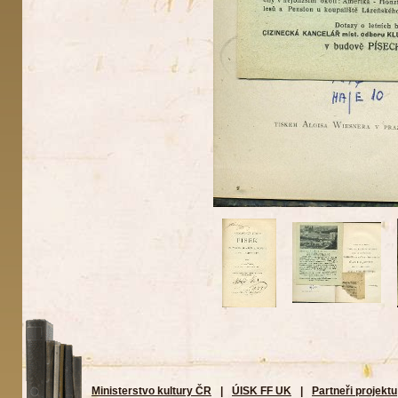
Ministerstvo kultury ČR
|
ÚISK FF UK
|
Partneři projektu