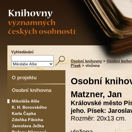
Vyhledávání
Osobní knihovny
>
Osobní kniho
Písek
> vložena
O projektu
Osobní kniho
Osobní knihovna
Matzner, Jan
Mikoláše Alše
Královské město Pís
K. H. Borovského
jeho. Písek: Jarosla
Karla Čapka
Rozměr: 20x13 cm.
Zdeňka Fibicha
Jaroslava Ježka
vložena