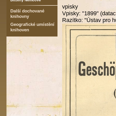
Boženy Němcové
vpisky
Další dochované
Vpisky: "1899" (datac
knihovny
Razítko: "Ústav pro h
Geografické umístění
knihoven