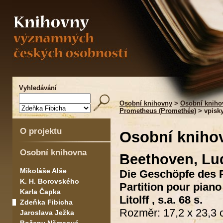
Vyhledávání
Osobní knihovny
>
Osobní kniho
Prometheus (Promethée)
> vpisk
O projektu
Osobní kniho
Osobní knihovna
Beethoven, Lu
Mikoláše Alše
Die Geschöpfe des P
K. H. Borovského
Partition pour pian
Karla Čapka
Litolff , s.a. 68 s.
Zdeňka Fibicha
Rozměr: 17,2 x 23,3 
Jaroslava Ježka