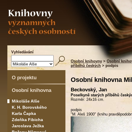
Vyhledávání
Osobní knihovny
>
Osobní kniho
příběhů českých
> podpis
O projektu
Osobní knihovna Mi
Beckovský, Jan
Osobní knihovna
Poselkyně starých příběhů českých
Rozměr: 24x16 cm.
Mikoláše Alše
K. H. Borovského
podpis
Karla Čapka
"M. Aleš 1900" (knihu pravděpodobn
Zdeňka Fibicha
Jaroslava Ježka