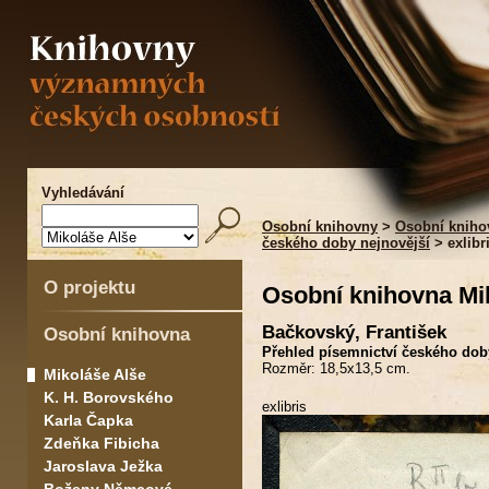
Vyhledávání
Osobní knihovny
>
Osobní kniho
českého doby nejnovější
> exlibr
O projektu
Osobní knihovna Mi
Bačkovský, František
Osobní knihovna
Přehled písemnictví českého doby
Rozměr: 18,5x13,5 cm.
Mikoláše Alše
K. H. Borovského
exlibris
Karla Čapka
Zdeňka Fibicha
Jaroslava Ježka