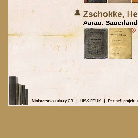
Zschokke, He
Aarau: Sauerlände
Ministerstvo kultury ČR
|
ÚISK FF UK
|
Partneři projektu