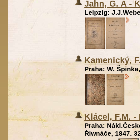
Jahn, G. A -
Leipzig: J.J.Webe
Kamenický, F
Praha: W. Špinka,
Klácel, F.M. 
Praha: Nákl.Česk
Řiwnáče, 1847. 32