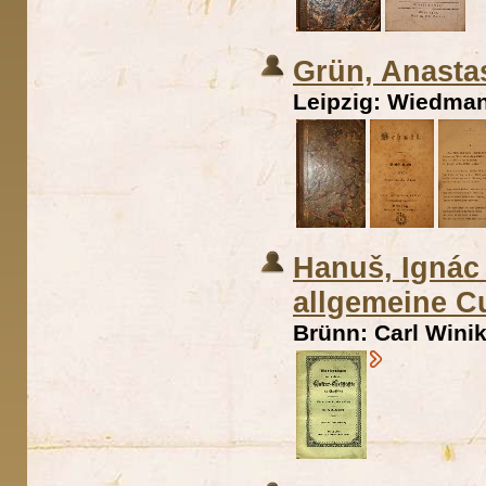
Grün, Anastas
Leipzig: Wiedman
Hanuš, Ignác 
allgemeine C
Brünn: Carl Winik