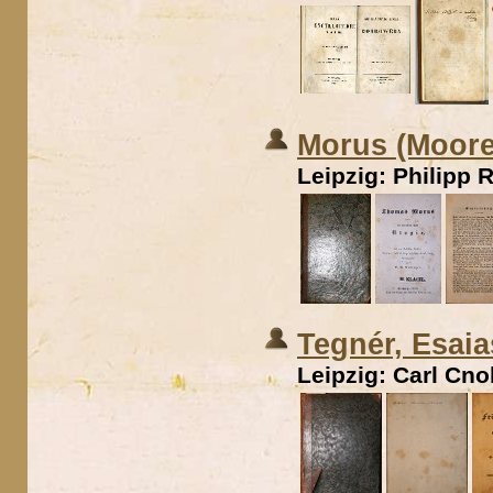
Morus (Moore
Leipzig: Philipp 
Tegnér, Esaias
Leipzig: Carl Cno