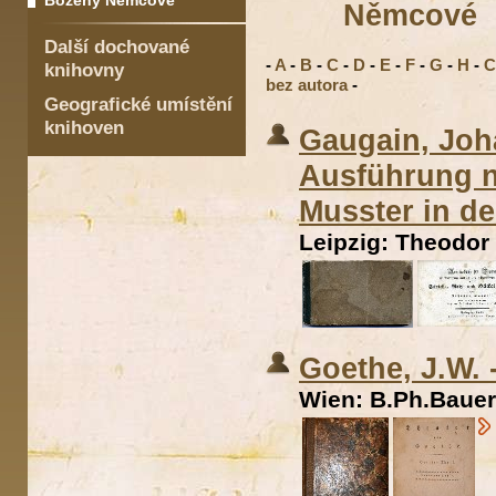
Boženy Němcové
Němcové
Další dochované
-
A
-
B
-
C
-
D
-
E
-
F
-
G
-
H
-
C
knihovny
bez autora
-
Geografické umístění
knihoven
Gaugain, Joh
Ausführung n
Musster in de
Leipzig: Theodor
Goethe, J.W. 
Wien: B.Ph.Bauer,