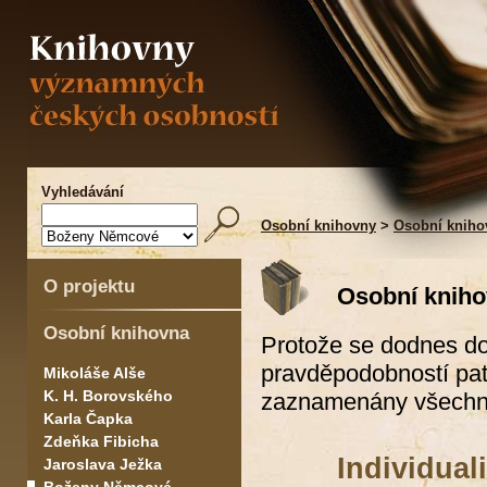
Vyhledávání
Osobní knihovny
>
Osobní knih
O projektu
Osobní knih
Osobní knihovna
Protože se dodnes doc
pravděpodobností pat
Mikoláše Alše
K. H. Borovského
zaznamenány všechny 
Karla Čapka
Zdeňka Fibicha
Individua
Jaroslava Ježka