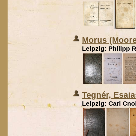
Morus (Moore
Leipzig: Philipp 
Tegnér, Esaias
Leipzig: Carl Cno