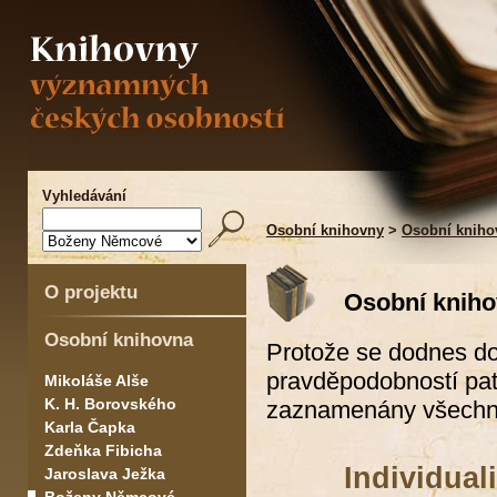
Vyhledávání
Osobní knihovny
>
Osobní knih
O projektu
Osobní knih
Osobní knihovna
Protože se dodnes doc
pravděpodobností pat
Mikoláše Alše
K. H. Borovského
zaznamenány všechny 
Karla Čapka
Zdeňka Fibicha
Individua
Jaroslava Ježka