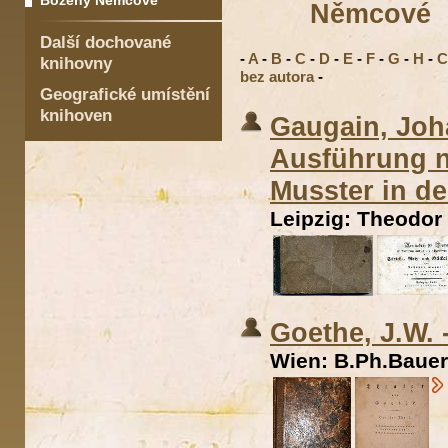
Boženy Němcové
Němcové
Další dochované
-
A
-
B
-
C
-
D
-
E
-
F
-
G
-
H
-
C
knihovny
bez autora
-
Geografické umístění
knihoven
Gaugain, Joh
Ausführung n
Musster in de
Leipzig: Theodor
Goethe, J.W. 
Wien: B.Ph.Bauer,