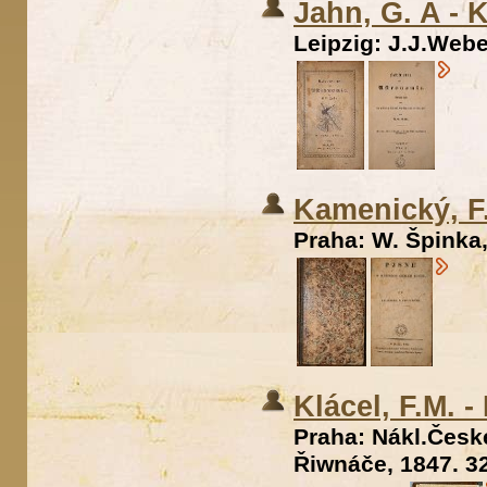
Jahn, G. A -
Leipzig: J.J.Webe
Kamenický, F
Praha: W. Špinka,
Klácel, F.M. 
Praha: Nákl.Česk
Řiwnáče, 1847. 32