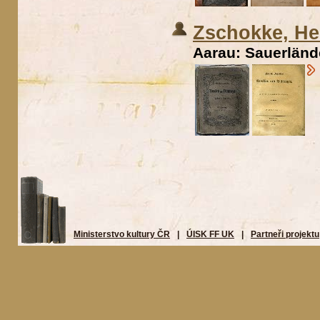
Zschokke, He
Aarau: Sauerlände
Ministerstvo kultury ČR
|
ÚISK FF UK
|
Partneři projektu