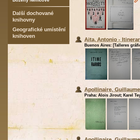
Boženy Němcové
Další dochované
knihovny
Geografické umístění
knihoven
Aita, Antonio - Itinera
Buenos Aires: [Talleres gráfi
Apollinaire, Guillaume
Praha: Alois Jirout; Karel Tey
Apollinaire, Guillaume