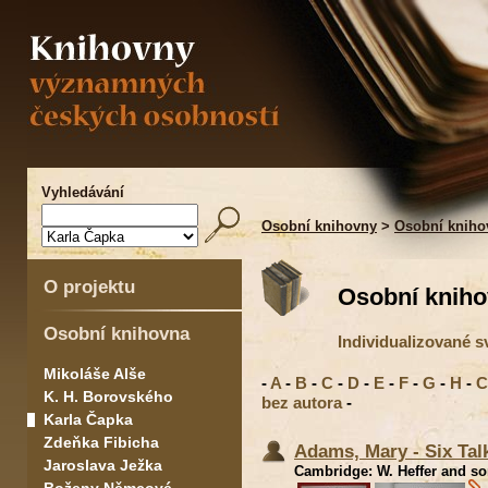
Vyhledávání
Osobní knihovny
>
Osobní kniho
O projektu
Osobní kniho
Osobní knihovna
Individualizované 
Mikoláše Alše
-
A
-
B
-
C
-
D
-
E
-
F
-
G
-
H
-
C
K. H. Borovského
bez autora
-
Karla Čapka
Zdeňka Fibicha
Adams, Mary - Six Tal
Jaroslava Ježka
Cambridge: W. Heffer and son