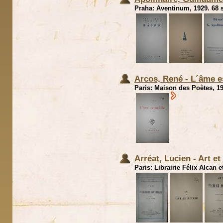
Praha: Aventinum, 1929. 68 s
Arcos, René - L´âme e
Paris: Maison des Poètes, 19
Arréat, Lucien - Art et
Paris: Librairie Félix Alcan 