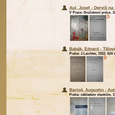
Aul, Josef - Dervíš na
V Praze: Družstevní práce, 1
Babák, Edvard - Tělov
Praha: J.Laichter, 1922. 624 
Bartoš, Augustin - Au
Praha: nákladem vlastním, 19