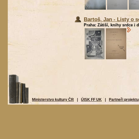
Bartoš, Jan - Listy o 
Praha: Zátiší, knihy srdce i 
Ministerstvo kultury ČR
|
ÚISK FF UK
|
Partneři projektu