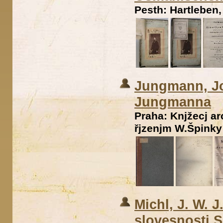
Pesth: Hartleben,
Jungmann, Jo
Jungmanna
Praha: Knjžecj ar
řjzenjm W.Špinky 
Michl, J. W. J
slovesnosti 