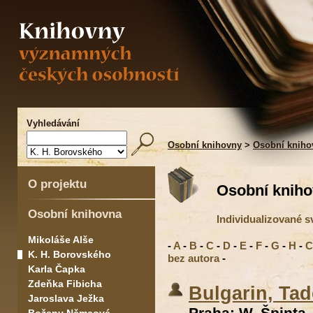
Vyhledávání
Osobní knihovny
>
Osobní kniho
O projektu
Osobní kniho
Osobní knihovna
Individualizované 
Mikoláše Alše
-
A
-
B
-
C
-
D
-
E
-
F
-
G
-
H
-
C
K. H. Borovského
bez autora
-
Karla Čapka
Zdeňka Fibicha
Bulgarin, Tad
Jaroslava Ježka
Praha: W. Špinta ,