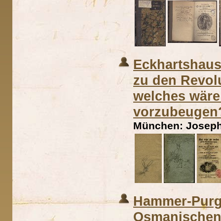
Eckhartshaus
zu den Revol
welches wäre 
vorzubeugen
München: Joseph 
Hammer-Purgs
Osmanischen