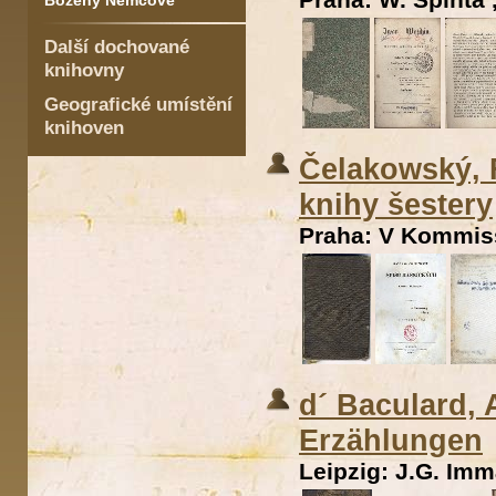
Boženy Němcové
Další dochované
knihovny
Geografické umístění
knihoven
Čelakowský, F
knihy šestery
Praha: V Kommissí
d´ Baculard,
Erzählungen
Leipzig: J.G. Imm