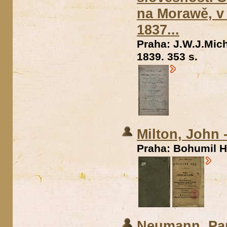
na Morawě, v 
1837...
Praha: J.W.J.Mic
1839. 353 s.
Milton, John 
Praha: Bohumil Há
Neumann, Pant