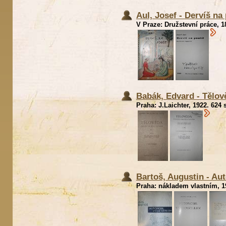
Aul, Josef - Dervíš na
V Praze: Družstevní práce, 1
Babák, Edvard - Tělov
Praha: J.Laichter, 1922. 624 
Bartoš, Augustin - Au
Praha: nákladem vlastním, 19