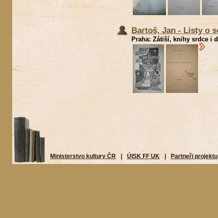
Bartoš, Jan - Listy o 
Praha: Zátiší, knihy srdce i 
Ministerstvo kultury ČR
|
ÚISK FF UK
|
Partneři projektu