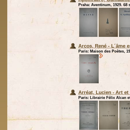
Praha: Aventinum, 1929. 68 s
Arcos, René - L´âme e
Paris: Maison des Poètes, 19
Arréat, Lucien - Art et
Paris: Librairie Félix Alcan 