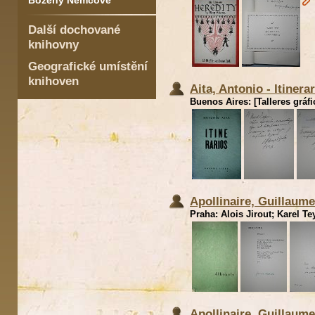
Boženy Němcové
Další dochované
knihovny
Geografické umístění
knihoven
Aita, Antonio - Itinera
Buenos Aires: [Talleres gráfi
Apollinaire, Guillaume
Praha: Alois Jirout; Karel Tey
Apollinaire, Guillaume