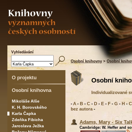
Vyhledávání
Osobní knihovny
>
Osobní kniho
O projektu
Osobní kniho
Osobní knihovna
Individualizované 
Mikoláše Alše
-
A
-
B
-
C
-
D
-
E
-
F
-
G
-
H
-
C
K. H. Borovského
bez autora
-
Karla Čapka
Zdeňka Fibicha
Adams, Mary - Six Tal
Jaroslava Ježka
Cambridge: W. Heffer and son