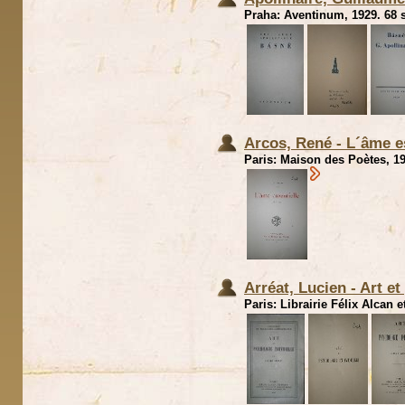
Praha: Aventinum, 1929. 68 s
Arcos, René - L´âme e
Paris: Maison des Poètes, 19
Arréat, Lucien - Art et
Paris: Librairie Félix Alcan 