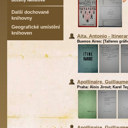
Boženy Němcové
Další dochované
knihovny
Geografické umístění
knihoven
Aita, Antonio - Itinera
Buenos Aires: [Talleres gráfi
Apollinaire, Guillaume
Praha: Alois Jirout; Karel Tey
Apollinaire, Guillaume