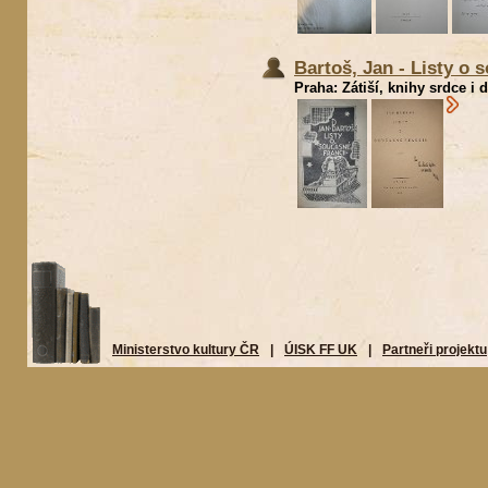
Bartoš, Jan - Listy o 
Praha: Zátiší, knihy srdce i 
Ministerstvo kultury ČR
|
ÚISK FF UK
|
Partneři projektu