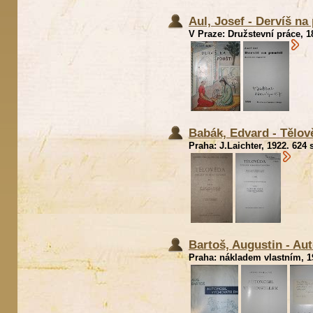
Aul, Josef - Dervíš na
V Praze: Družstevní práce, 1
Babák, Edvard - Tělov
Praha: J.Laichter, 1922. 624 
Bartoš, Augustin - Au
Praha: nákladem vlastním, 19