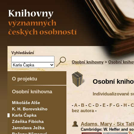
Vyhledávání
Osobní knihovny
>
Osobní kniho
O projektu
Osobní kniho
Osobní knihovna
Individualizované 
Mikoláše Alše
-
A
-
B
-
C
-
D
-
E
-
F
-
G
-
H
-
C
K. H. Borovského
bez autora
-
Karla Čapka
Zdeňka Fibicha
Adams, Mary - Six Tal
Jaroslava Ježka
Cambridge: W. Heffer and son