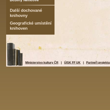
Boženy Němcové
Další dochované
knihovny
Geografické umístění
knihoven
Ministerstvo kultury ČR
|
ÚISK FF UK
|
Partneři projektu