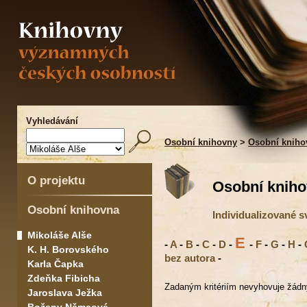
Vyhledávání
Osobní knihovny
>
Osobní kniho
O projektu
Osobní kniho
Osobní knihovna
Individualizované s
Mikoláše Alše
E
-
A
-
B
-
C
-
D
-
-
F
-
G
-
H
-
K. H. Borovského
bez autora
-
Karla Čapka
Zdeňka Fibicha
Zadaným kritériím nevyhovuje žádn
Jaroslava Ježka