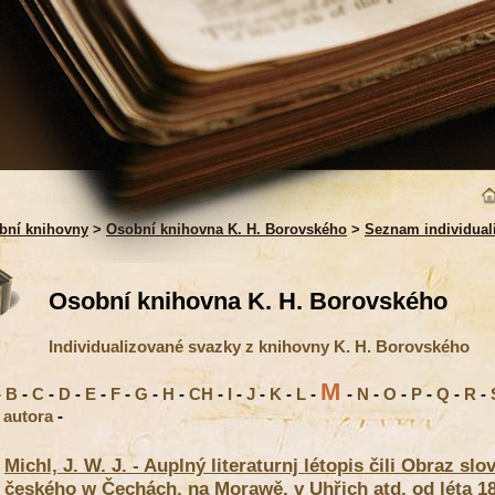
bní knihovny
>
Osobní knihovna K. H. Borovského
>
Seznam individual
Osobní knihovna K. H. Borovského
Individualizované svazky z knihovny K. H. Borovského
M
-
B
-
C
-
D
-
E
-
F
-
G
-
H
-
CH
-
I
-
J
-
K
-
L
-
-
N
-
O
-
P
-
Q
-
R
-
 autora
-
Michl, J. W. J. - Auplný literaturnj létopis čili Obraz s
českého w Čechách, na Morawě, v Uhřjch atd. od léta 182