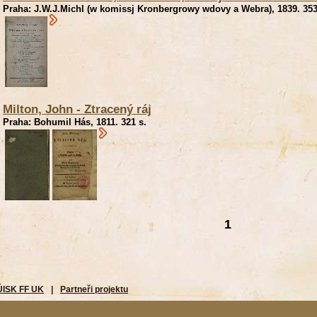
Praha: J.W.J.Michl (w komissj Kronbergrowy wdovy a Webra), 1839. 353
Milton, John - Ztracený ráj
Praha: Bohumil Hás, 1811. 321 s.
1
ÚISK FF UK
|
Partneři projektu