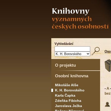
Vyhledávání
Oso
O projektu
Osobní knihovna
Mikoláše Alše
-
A
K. H. Borovského
bez
Karla Čapka
Zdeňka Fibicha
Jaroslava Ježka