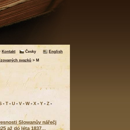
Kontakt
Česky
English
izovaných svazků
> M
S
-
T
-
U
-
V
-
W
-
X
-
Y
-
Z
-
lovesnosti Slowanův nářečj
5 až do léta 1837...