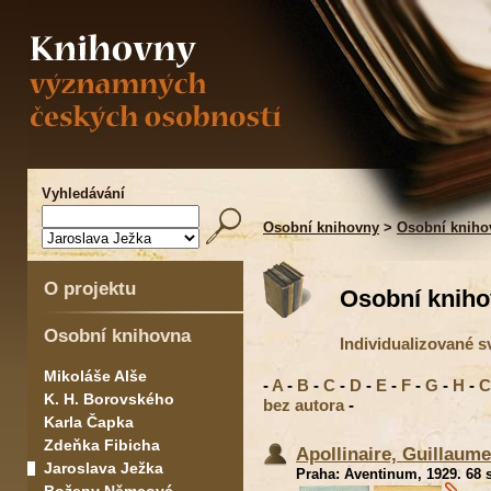
Vyhledávání
Osobní knihovny
>
Osobní kniho
O projektu
Osobní kniho
Osobní knihovna
Individualizované s
Mikoláše Alše
-
A
-
B
-
C
-
D
-
E
-
F
-
G
-
H
-
C
K. H. Borovského
bez autora
-
Karla Čapka
Zdeňka Fibicha
Apollinaire, Guillaum
Jaroslava Ježka
Praha: Aventinum, 1929. 68 s