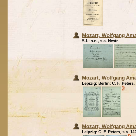
Mozart, Wolfgang Amad
S.l.: s.n., s.a. Nestr.
Mozart, Wolfgang Ama
Lepizig; Berlin: C. F. Peters, 
Mozart, Wolfgang Amad
Leipzig: C. F. Peters, s.a. 142