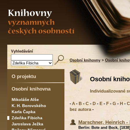
Vyhledávání
Osobní knihovny
>
Osobní kniho
O projektu
Osobní kniho
Osobní knihovna
Individualizované 
Mikoláše Alše
-
A
-
B
-
C
-
D
-
E
-
F
-
G
-
H
-
C
K. H. Borovského
bez autora
-
Karla Čapka
Zdeňka Fibicha
Marschner, Heinrich - 
Jaroslava Ježka
Berlin: Bote and Bock, [1838]