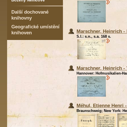
Boženy Němcové
Další dochované
knihovny
Geografické umístění
Marschner, Heinrich -
knihoven
S.l.: s.n., s.a. 168 s.
Marschner, Heinrich - 
Hannover: Hofmusikalien-Ha
Méhul, Etienne Henri 
Braunschweig; New York: Henr