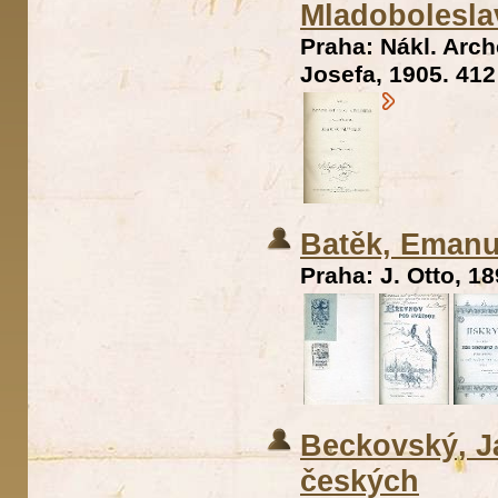
Mladobolesl
Praha: Nákl. Arc
Josefa, 1905. 412
Batěk, Emanu
Praha: J. Otto, 18
Beckovský, J
českých