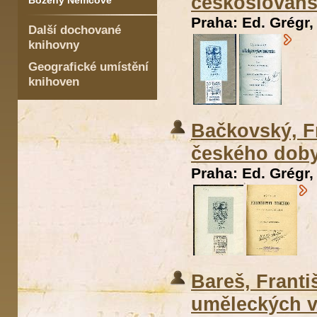
českoslovans
Boženy Němcové
Praha: Ed. Grégr,
Další dochované
knihovny
Geografické umístění
knihoven
Bačkovský, Fr
českého doby
Praha: Ed. Grégr,
Bareš, Franti
uměleckých v