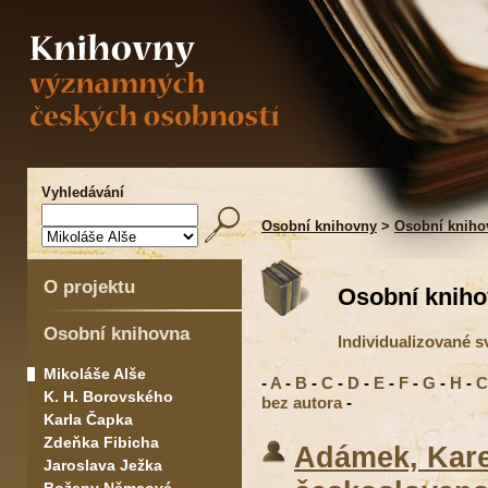
Vyhledávání
Osobní knihovny
>
Osobní kniho
O projektu
Osobní kniho
Osobní knihovna
Individualizované s
Mikoláše Alše
-
A
-
B
-
C
-
D
-
E
-
F
-
G
-
H
-
C
K. H. Borovského
bez autora
-
Karla Čapka
Zdeňka Fibicha
Adámek, Kare
Jaroslava Ježka