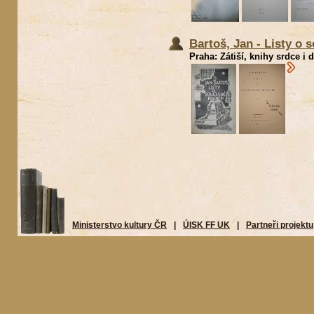
Bartoš, Jan - Listy o 
Praha: Zátiší, knihy srdce i 
Ministerstvo kultury ČR
|
ÚISK FF UK
|
Partneři projektu