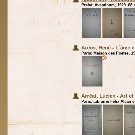
Praha: Aventinum, 1929. 68 s
Arcos, René - L´âme e
Paris: Maison des Poètes, 19
Arréat, Lucien - Art et
Paris: Librairie Félix Alcan 