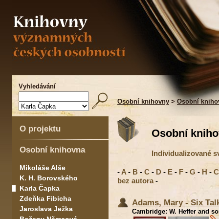
Vyhledávání
Osobní knihovny
>
Osobní kniho
O projektu
Osobní kniho
Osobní knihovna
Individualizované 
Mikoláše Alše
-
A
-
B
-
C
-
D
-
E
-
F
-
G
-
H
-
C
K. H. Borovského
bez autora
-
Karla Čapka
Zdeňka Fibicha
Adams, Mary - Six Tal
Jaroslava Ježka
Cambridge: W. Heffer and son