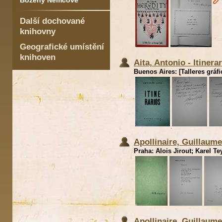
Boženy Němcové
Další dochované
knihovny
Geografické umístění
knihoven
Aita, Antonio - Itinera
Buenos Aires: [Talleres gráfi
Apollinaire, Guillaume
Praha: Alois Jirout; Karel Tey
Apollinaire, Guillaume