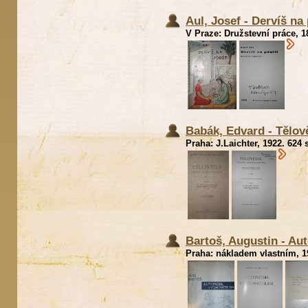
Aul, Josef - Dervíš na
V Praze: Družstevní práce, 1
Babák, Edvard - Tělov
Praha: J.Laichter, 1922. 624 
Bartoš, Augustin - Au
Praha: nákladem vlastním, 19