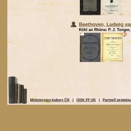
Beethoven, Ludwig van
Köhl an Rhöne: P. J. Tonger, 
Ministerstvo kultury ČR
|
ÚISK FF UK
|
Partneři projektu