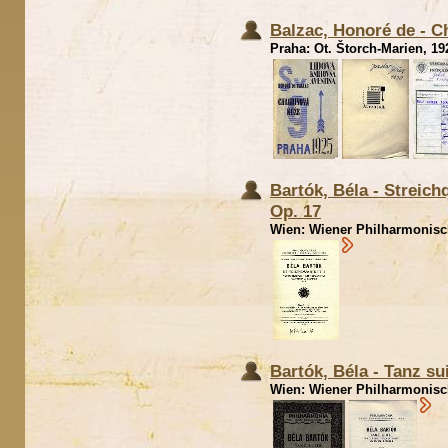
Balzac, Honoré de - C
Praha: Ot. Štorch-Marien, 192
Bartók, Béla - Streich
Op. 17
Wien: Wiener Philharmonische
Bartók, Béla - Tanz su
Wien: Wiener Philharmonisch