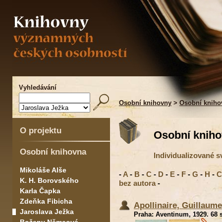
Vyhledávání
Osobní knihovny
>
Osobní kniho
O projektu
Osobní kniho
Osobní knihovna
Individualizované s
Mikoláše Alše
-
A
-
B
-
C
-
D
-
E
-
F
-
G
-
H
-
C
K. H. Borovského
bez autora
-
Karla Čapka
Zdeňka Fibicha
Apollinaire, Guillaum
Jaroslava Ježka
Praha: Aventinum, 1929. 68 s