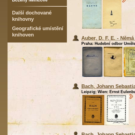
Boženy Němcové
Další dochované
knihovny
Geografické umístění
knihoven
Auber, D. F. E. - Němá 
Praha: Hudební odbor Umělec
Bach, Johann Sebastia
Leipzig; Wien: Ernst Eulenbu
Bach, Johann Sebasti