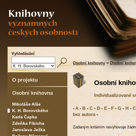
Vyhledávání
Osobní knihovny
>
Osobní kniho
O projektu
Osobní kniho
Osobní knihovna
Individualizované 
Mikoláše Alše
-
A
-
B
-
C
-
D
-
E
-
F
-
G
-
H
-
C
K. H. Borovského
bez autora
-
Karla Čapka
Zdeňka Fibicha
Zadaným kritériím nevyhovuje žádn
Jaroslava Ježka