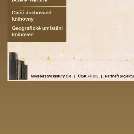
Boženy Němcové
Další dochované
knihovny
Geografické umístění
knihoven
Ministerstvo kultury ČR
|
ÚISK FF UK
|
Partneři projektu